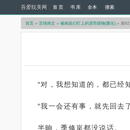
吾爱耽美网
首 页
书 库
全本
搜索
首页
言情肉文
被疯批们盯上的漂亮猎物[重生]
第8
“对，我想知道的，都已经
“我一会还有事，就先回去了
半晌，季修岚都没说话。