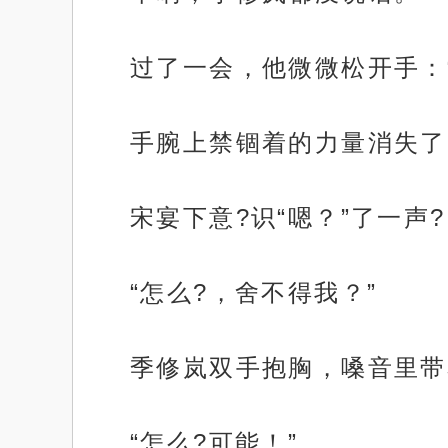
过了一会，他微微松开手：
手腕上禁锢着的力量消失了
宋宴下意?识“嗯？”了一声
“怎么?，舍不得我？”
季修岚双手抱胸，嗓音里带
“怎么?可能！”