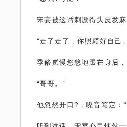
宋宴被这话刺激得头皮发麻
“走了走了，你照顾好自己。
季修岚慢悠悠地跟在身后，
“哥哥。”
他忽然开口?，嗓音笃定：
听到这话，宋宴心里悚然一