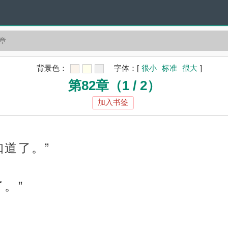
2章
背景色：
字体：
[
很小
标准
很大
]
第82章（1 / 2）
加入书签
知道了。”
。”