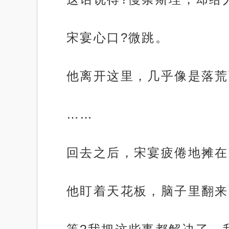
宋宴心口?微跳。
他离开这里，几乎像是落荒
……
回去之后，宋宴疲倦地摊在
他盯着天花板，脑子里翻来
.