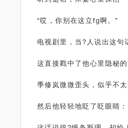
“哎，你别在这立fg啊。”
电视剧里，当?人说出这句
这直接戳中了他心里隐秘的
季修岚微微歪头，似乎不太
然后他轻轻地眨了眨眼睛：
这话说得?慢条斯理，却给