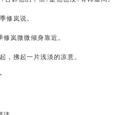
季修岚说。
季修岚微微倾身靠近。
起，拂起一片浅淡的凉意。
”
避讳。