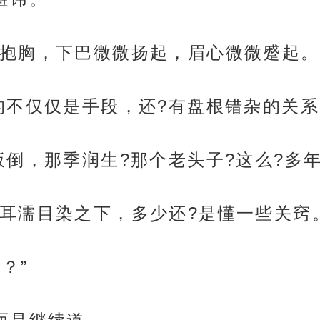
抱胸，下巴微微扬起，眉心微微蹙起。
的不仅仅是手段，还?有盘根错杂的关系
扳倒，那季润生?那个老头子?这么?多
耳濡目染之下，多少还?是懂一些关窍
？”