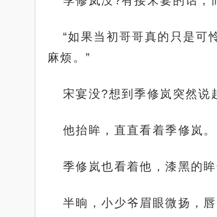
季修岚没?有接宋宴的话，
“如果当初哥哥真的只是可
麻烦。”
宋宴没?想到季修岚突然说
他抬眸，直直看着季修岚。
季修岚也看着他，漆黑的眸
半晌，小少爷眉眼微扬，唇