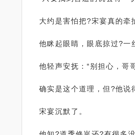
大约是害怕把?宋宴真的牵
他眯起眼睛，眼底掠过?一
他轻声安抚：“别担心，哥
确实是这个道理，但?他说
宋宴沉默了。
他知?道季修岚还?有很多