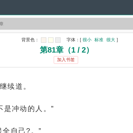
1章
背景色：
字体：
[
很小
标准
很大
]
第81章（1 / 2）
加入书签
继续道。
不是冲动的人。”
全自己?。”