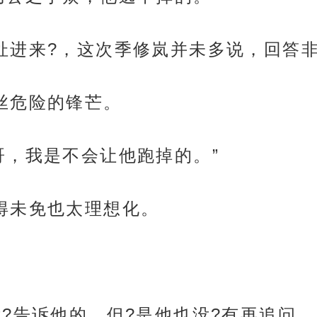
扯进来?，这次季修岚并未多说，回答
丝危险的锋芒。
哥，我是不会让他跑掉的。”
得未免也太理想化。
没?告诉他的，但?是他也没?有再追问。