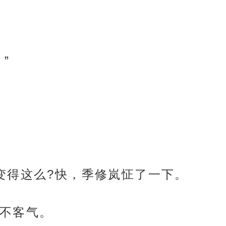
”
变得这么?快，季修岚怔了一下。
不客气。