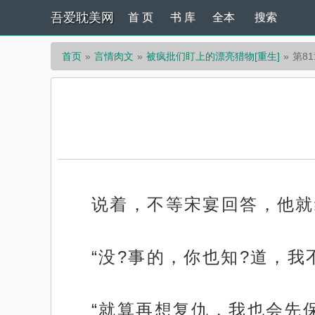
吾爱耽美网
首 页
书 库
全本
搜索
首页
言情肉文
被疯批们盯上的漂亮猎物[重生]
第8
说着，不等宋宴回答，他就
“没?事的，你也知?道，我
“就算再想复仇，我也会先保