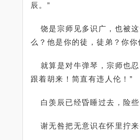
辰。”
饶是宗师见多识广，也被这
么？他是你的徒，徒弟？你你
就算是对牛弹琴，宗师也忍
跟着胡来！简直有违人伦！”
白羡辰已经昏睡过去，险些
谢无咎把无意识在怀里拧来