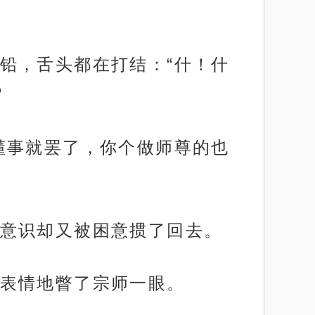
铅，舌头都在打结：“什！什
”
懂事就罢了，你个做师尊的也
意识却又被困意掼了回去。
表情地瞥了宗师一眼。