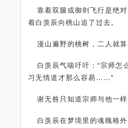
靠着双腿或御剑飞行是绝对
着白羡辰向桃山追了过去。
漫山遍野的桃树，二人就算
白羡辰气喘吁吁：“宗师怎
习无情道才那么容易……”
谢无咎只知道宗师与他一样
白羡辰在梦境里的魂魄格外