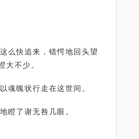
这么快追来，错愕地回头望
瞪大不少。
以魂魄状行走在这世间。
地瞪了谢无咎几眼。