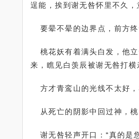
逞能，挨到谢无咎怀里不久，
要晕不晕的边界点，前方终
桃花妖有着满头白发，他立
来，瞧见白羡辰被谢无咎打横
方才青鸾山的光线不太好，
从死亡的阴影中回过神，桃
谢无咎轻声开口：“真的是您