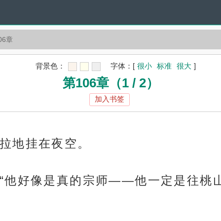
06章
背景色：
字体：
[
很小
标准
很大
]
第106章（1 / 2）
加入书签
拉地挂在夜空。
“他好像是真的宗师——他一定是往桃