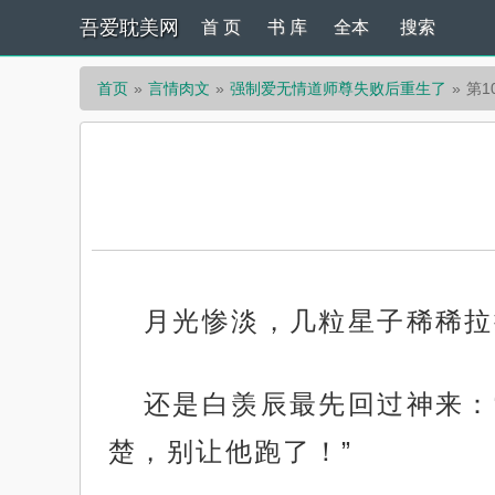
吾爱耽美网
首 页
书 库
全本
搜索
首页
言情肉文
强制爱无情道师尊失败后重生了
第1
月光惨淡，几粒星子稀稀拉
还是白羡辰最先回过神来：
楚，别让他跑了！”