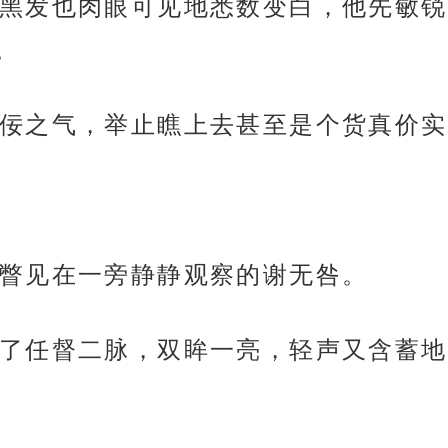
黑发也肉眼可见地悉数变白，他先敏锐
。
佞之气，举止瞧上去甚至是个货真价实
瞥见在一旁静静观察的谢无咎。
了任督二脉，双眸一亮，轻声又含蓄地