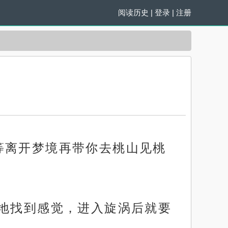
阅读历史
|
登录
|
注册
等离开梦境再带你去桃山见桃
敏地找到感觉，进入旋涡后就要