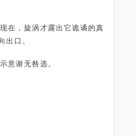
现在，旋涡才露出它诡谲的真
向出口。
示意谢无咎选。