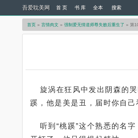
吾爱耽美网
首 页
书 库
全本
搜索
首页
言情肉文
强制爱无情道师尊失败后重生了
第1
旋涡在狂风中发出阴森的哭
蹊，他是美是丑，届时你自己
听到“桃蹊”这个熟悉的名