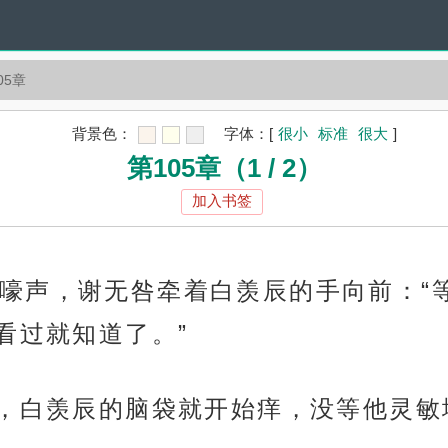
05章
背景色：
字体：
[
很小
标准
很大
]
第105章（1 / 2）
加入书签
嚎声，谢无咎牵着白羡辰的手向前：“
看过就知道了。”
字，白羡辰的脑袋就开始痒，没等他灵