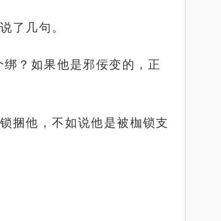
说了几句。
个绑？如果他是邪佞变的，正
锁捆他，不如说他是被枷锁支