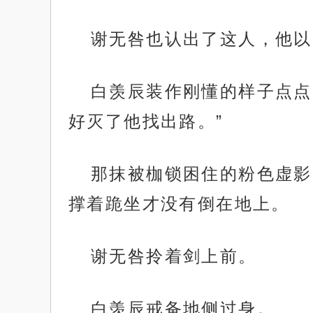
谢无咎也认出了这人，他以
白羡辰装作刚懂的样子点点
好灭了他找出路。”
那抹被枷锁困住的粉色虚影
撑着跪坐才没有倒在地上。
谢无咎拎着剑上前。
白羡辰戒备地侧过身。