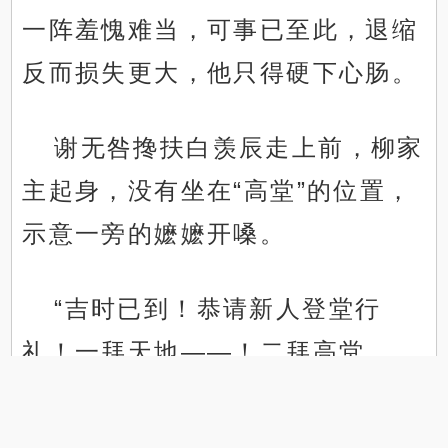
一阵羞愧难当，可事已至此，退缩
反而损失更大，他只得硬下心肠。
谢无咎搀扶白羡辰走上前，柳家
主起身，没有坐在“高堂”的位置，
示意一旁的嬷嬷开嗓。
“吉时已到！恭请新人登堂行
礼！一拜天地——！二拜高堂
.
.
——！夫妻对拜——！”