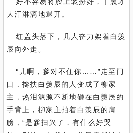
好不容易将脸上装扮好，丫鬟才
大汗淋漓地退开。
红盖头落下，几人奋力架着白羡
辰向外走。
“儿啊，爹对不住你……”走至门
口，搀扶白羡辰的人变成了柳家
主，热泪源源不断地砸在白羡辰的
手背上，柳家主拍着白羡辰的肩
膀，“是爹扫兴了，有什么好哭