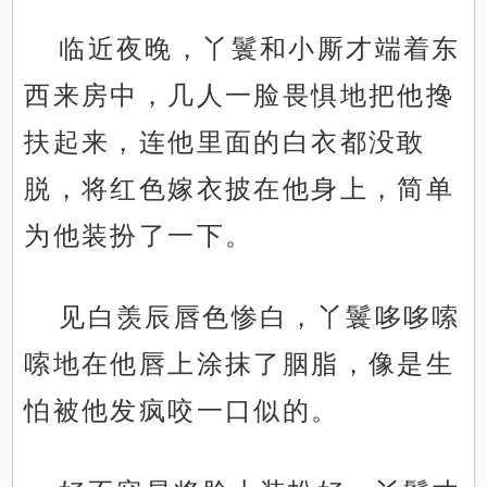
临近夜晚，丫鬟和小厮才端着东
西来房中，几人一脸畏惧地把他搀
扶起来，连他里面的白衣都没敢
脱，将红色嫁衣披在他身上，简单
为他装扮了一下。
见白羡辰唇色惨白，丫鬟哆哆嗦
嗦地在他唇上涂抹了胭脂，像是生
怕被他发疯咬一口似的。