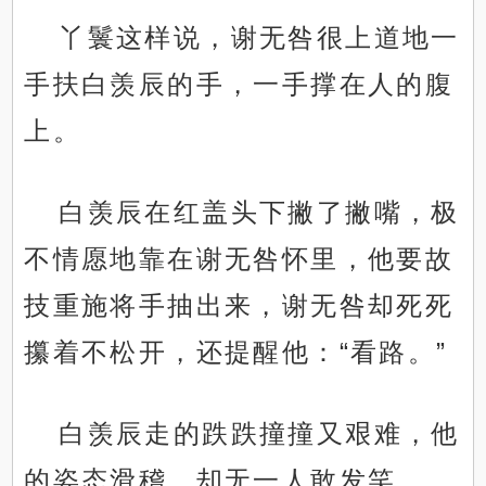
丫鬟这样说，谢无咎很上道地一
手扶白羡辰的手，一手撑在人的腹
上。
白羡辰在红盖头下撇了撇嘴，极
不情愿地靠在谢无咎怀里，他要故
技重施将手抽出来，谢无咎却死死
攥着不松开，还提醒他：“看路。”
白羡辰走的跌跌撞撞又艰难，他
的姿态滑稽，却无一人敢发笑。