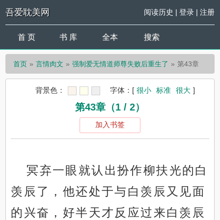
吾爱耽美网
阅读历史
|
登录
|
注册
首 页
书 库
全本
搜索
首页
言情肉文
强制爱无情道师尊失败后重生了
第43章
背景色：
字体：
[
很小
标准
很大
]
第43章（1 / 2）
加入书签
冥弃一眼就认出扮作柳扶光的白
羡辰了，他还处于与白羡辰又见面
的兴奋，好半天才反应过来白羡辰