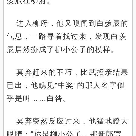
羡辰在柳府。
进入柳府，他又嗅闻到白羡辰的
气息，一路寻着找过来，发现白羡
辰居然扮成了柳小公子的模样。
冥弃赶来的不巧，比武招亲结果
已出，他瞧见“中奖”的那人名字似
乎是叫……白咎。
冥弃突然反应过来，他猛地瞪大
眼睛：“你是柳小公子，那新郎官