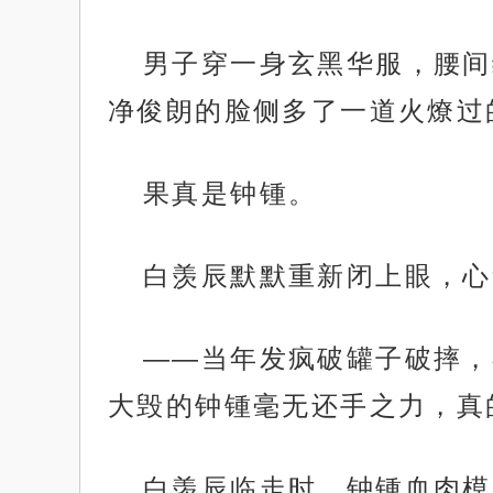
男子穿一身玄黑华服，腰间
净俊朗的脸侧多了一道火燎过
果真是钟锺。
白羡辰默默重新闭上眼，心
——当年发疯破罐子破摔，
大毁的钟锺毫无还手之力，真
白羡辰临走时，钟锺血肉模