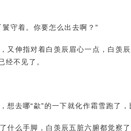
丫鬟守着。你要怎么出去啊？”
，又伸指对着白羡辰眉心一点，白羡辰
已经不见了。
，想去哪“歘”的一下就化作霜雪跑了，
了什么手脚，白羡辰五脏六腑都觉察了