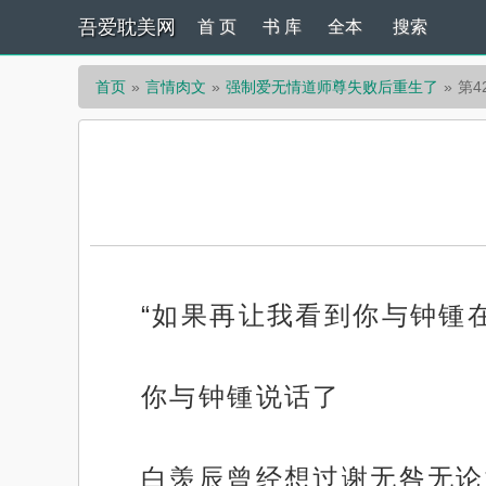
吾爱耽美网
首 页
书 库
全本
搜索
首页
言情肉文
强制爱无情道师尊失败后重生了
第4
“如果再让我看到你与钟锺
你与钟锺说话了
白羡辰曾经想过谢无咎无论