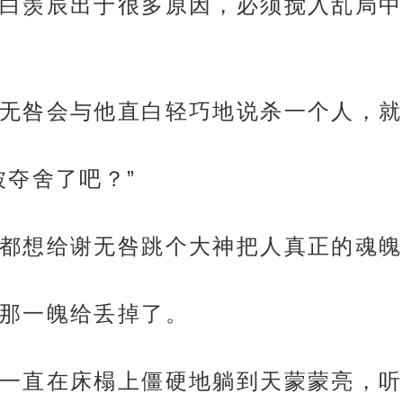
白羡辰出于很多原因，必须搅入乱局中
无咎会与他直白轻巧地说杀一个人，就
被夺舍了吧？”
都想给谢无咎跳个大神把人真正的魂魄
那一魄给丢掉了。
一直在床榻上僵硬地躺到天蒙蒙亮，听