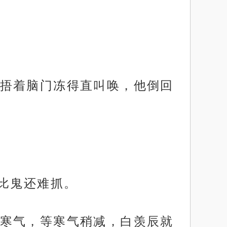
捂着脑门冻得直叫唤，他倒回
比鬼还难抓。
寒气，等寒气稍减，白羡辰就