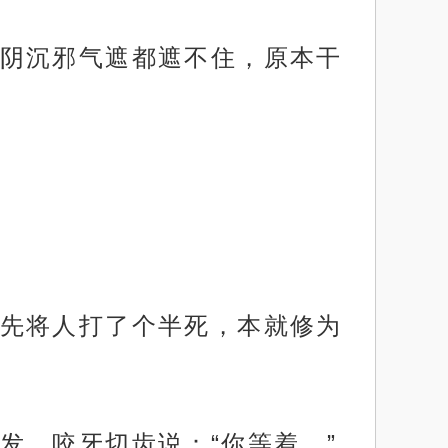
阴沉邪气遮都遮不住，原本干
先将人打了个半死，本就修为
发，咬牙切齿说：“你等着。”