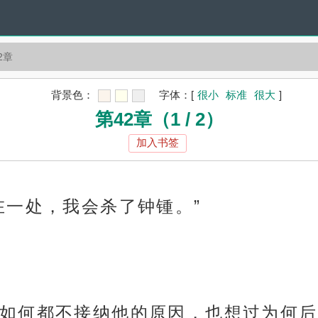
2章
背景色：
字体：
[
很小
标准
很大
]
第42章（1 / 2）
加入书签
在一处，我会杀了钟锺。”
如何都不接纳他的原因，也想过为何后