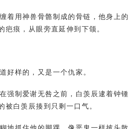
缠着用神兽骨骼制成的骨链，他身上的
的疤痕，从眼旁直延伸到下颌。
道好样的，又是一个仇家。
在强制爱谢无咎之前，白羡辰逮着钟锺
的被白羡辰揍到只剩一口气。
糊地抓住他的脚踝，像恶鬼一样披头散