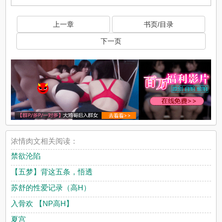
上一章
书页/目录
下一页
浓情肉文相关阅读：
禁欲沦陷
【五梦】背这五条，悟透
苏舒的性爱记录（高H）
入骨欢 【NP高H】
夏宫