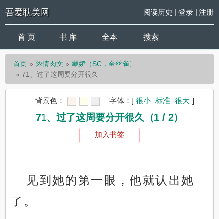
吾爱耽美网
阅读历史
|
登录
|
注册
首 页
书 库
全本
搜索
首页
浓情肉文
藏娇（SC，金丝雀）
71、过了这周要分开很久
背景色：
字体：
[
很小
标准
很大
]
71、过了这周要分开很久（1 / 2）
加入书签
见到她的第一眼，他就认出她
了。