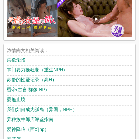
浓情肉文相关阅读：
禁欲沦陷
掌门要力挽狂澜（重生NPH)
苏舒的性爱记录（高H）
昏帝(古言 群像 NP)
愛無止境
我们如何成为孤岛（异国，NPH）
异种族牛郎店评鉴指南
爱神降临（西幻np）