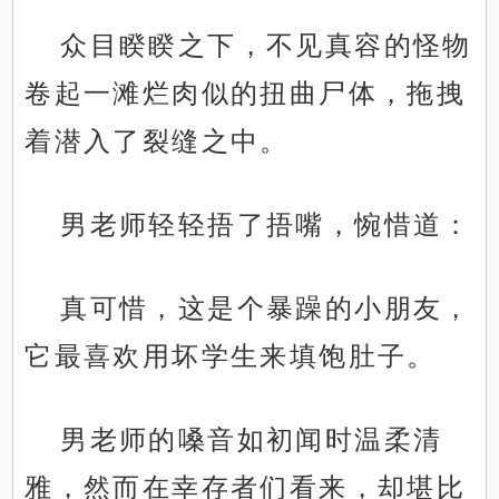
众目睽睽之下，不见真容的怪物
卷起一滩烂肉似的扭曲尸体，拖拽
着潜入了裂缝之中。
男老师轻轻捂了捂嘴，惋惜道：
真可惜，这是个暴躁的小朋友，
它最喜欢用坏学生来填饱肚子。
男老师的嗓音如初闻时温柔清
雅，然而在幸存者们看来，却堪比