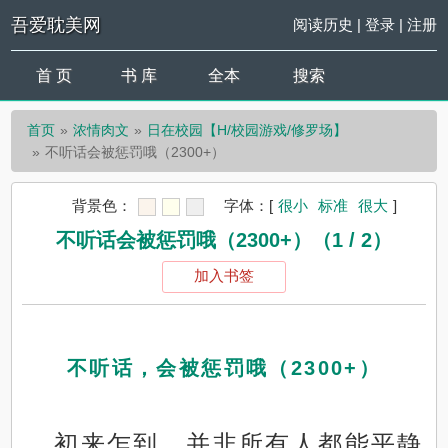
吾爱耽美网
阅读历史
|
登录
|
注册
首 页
书 库
全本
搜索
首页
浓情肉文
日在校园【H/校园游戏/修罗场】
不听话会被惩罚哦（2300+）
背景色：
字体：
[
很小
标准
很大
]
不听话会被惩罚哦（2300+）（1 / 2）
加入书签
不听话，会被惩罚哦（2300+）
初来乍到，并非所有人都能平静