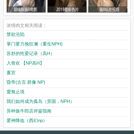
浓情肉文相关阅读：
禁欲沦陷
掌门要力挽狂澜（重生NPH)
苏舒的性爱记录（高H）
入骨欢 【NP高H】
夏宫
昏帝(古言 群像 NP)
愛無止境
我们如何成为孤岛（异国，NPH）
异种族牛郎店评鉴指南
爱神降临（西幻np）