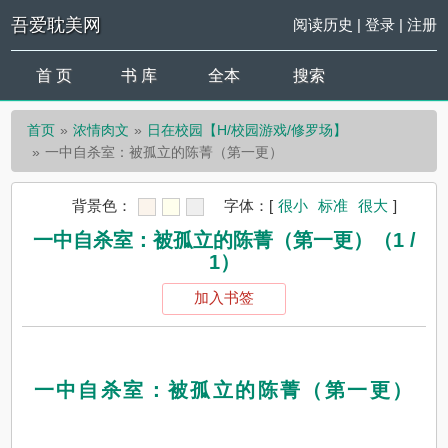
吾爱耽美网
阅读历史
|
登录
|
注册
首 页
书 库
全本
搜索
首页
浓情肉文
日在校园【H/校园游戏/修罗场】
一中自杀室：被孤立的陈菁（第一更）
背景色：
字体：
[
很小
标准
很大
]
一中自杀室：被孤立的陈菁（第一更）（1 /
1）
加入书签
一中自杀室：被孤立的陈菁（第一更）