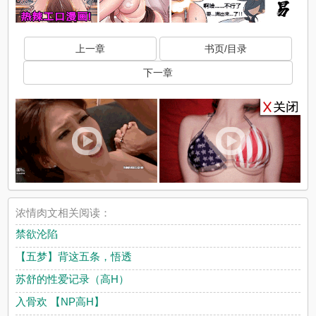
上一章
书页/目录
下一章
浓情肉文相关阅读：
禁欲沦陷
【五梦】背这五条，悟透
苏舒的性爱记录（高H）
入骨欢 【NP高H】