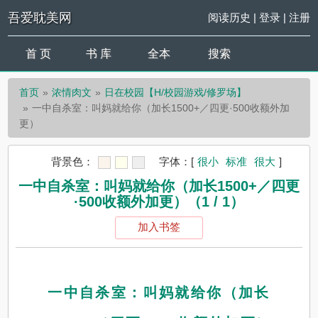
吾爱耽美网
阅读历史
|
登录
|
注册
首 页
书 库
全本
搜索
首页
浓情肉文
日在校园【H/校园游戏/修罗场】
一中自杀室：叫妈就给你（加长1500+／四更·500收额外加
更）
背景色：
字体：
[
很小
标准
很大
]
一中自杀室：叫妈就给你（加长1500+／四更
·500收额外加更）（1 / 1）
加入书签
一中自杀室：叫妈就给你（加长