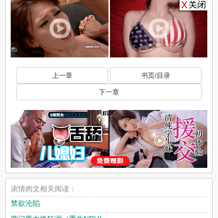
上一章
书页/目录
下一章
浓情肉文相关阅读：
禁欲沦陷