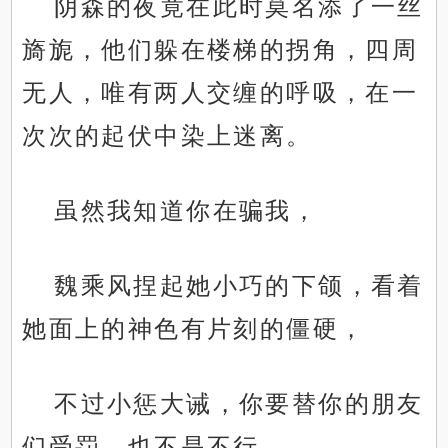
阴森的夜竟在此时莫名添了一丝
旖旎，他们躲在楼梯的拐角，四周
无人，唯有两人交缠的呼吸，在一
次次的起伏中染上迷离。
虽然我知道你在骗我，
魏乘风捏起她小巧的下颌，看着
她面上的神色有片刻的僵硬，
不过小惩大诫，你要替你的朋友
们受罚，也不是不行。