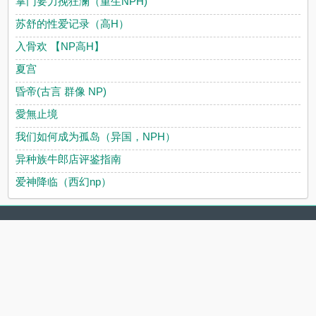
掌门要力挽狂澜（重生NPH)
苏舒的性爱记录（高H）
入骨欢 【NP高H】
夏宫
昏帝(古言 群像 NP)
愛無止境
我们如何成为孤岛（异国，NPH）
异种族牛郎店评鉴指南
爱神降临（西幻np）