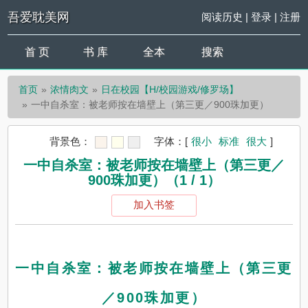
吾爱耽美网
阅读历史
|
登录
|
注册
首 页
书 库
全本
搜索
首页
浓情肉文
日在校园【H/校园游戏/修罗场】
一中自杀室：被老师按在墙壁上（第三更／900珠加更）
背景色：
字体：
[
很小
标准
很大
]
一中自杀室：被老师按在墙壁上（第三更／
900珠加更）（1 / 1）
加入书签
一中自杀室：被老师按在墙壁上（第三更
／900珠加更）