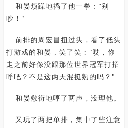
和晏烦躁地捣了他一拳："别
吵！"
前排的周宏昌扭过头，看了低头
打游戏的和晏，笑了笑："哎，你
走之前好像没跟那位世界冠军打招
呼吧？不是这两天混挺熟的吗？"
和晏敷衍地哼了两声，没理他。
又玩了两把单排，集中了些注意