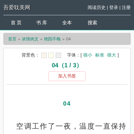
吾爱耽美网
阅读历史
|
登录
|
注册
首 页
书 库
全本
搜索
首页
浓情肉文
艳阳不晚
04
背景色：
字体：
[
很小
标准
很大
]
04（1 / 3）
加入书签
04
空调工作了一夜，温度一直保持