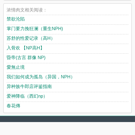
浓情肉文相关阅读：
禁欲沦陷
掌门要力挽狂澜（重生NPH)
苏舒的性爱记录（高H）
入骨欢 【NP高H】
昏帝(古言 群像 NP)
愛無止境
我们如何成为孤岛（异国，NPH）
异种族牛郎店评鉴指南
爱神降临（西幻np）
春花傳