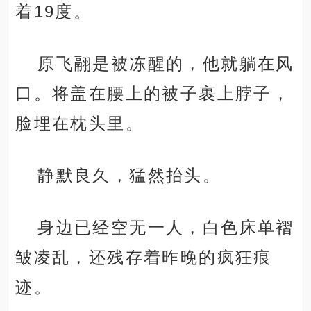
着19度。
原飞翮是被冻醒的，他就躺在风
口。将盖在腰上的被子裹上脖子，
脸埋在枕头里。
静默良久，猛然抬头。
身边已经空无一人，白色床单褶
皱凌乱，还残存着昨晚的疯狂痕
迹。