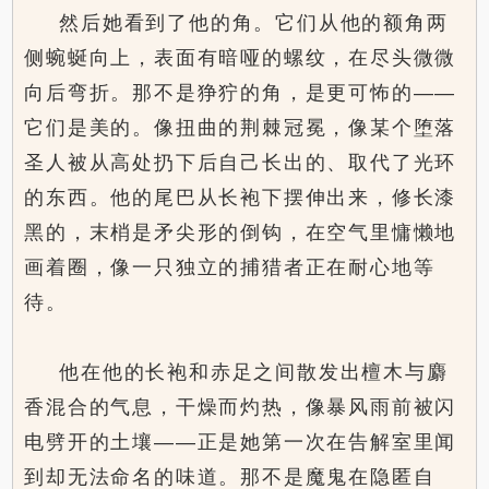
然后她看到了他的角。它们从他的额角两
侧蜿蜒向上，表面有暗哑的螺纹，在尽头微微
向后弯折。那不是狰狞的角，是更可怖的——
它们是美的。像扭曲的荆棘冠冕，像某个堕落
圣人被从高处扔下后自己长出的、取代了光环
的东西。他的尾巴从长袍下摆伸出来，修长漆
黑的，末梢是矛尖形的倒钩，在空气里慵懒地
画着圈，像一只独立的捕猎者正在耐心地等
待。
他在他的长袍和赤足之间散发出檀木与麝
香混合的气息，干燥而灼热，像暴风雨前被闪
电劈开的土壤——正是她第一次在告解室里闻
到却无法命名的味道。那不是魔鬼在隐匿自