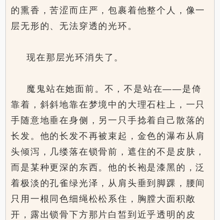
的熏香，苦涩而庄严，包裹着他整个人，像一
层无形的、无法穿透的光环。
现在那层光环消失了。
魔鬼站在她面前。不，不是站在——是倚
靠着，斜斜地靠在梦境中的大理石柱上，一只
手随意地垂在身侧，另一只手捻着自己散落的
长发。他的长发不再被束起，金色的瀑布从肩
头倾泻，几缕落在锁骨前，遮住的不是皮肤，
而是某种更深的东西。他的长袍是漆黑的，泛
着极淡的孔雀绿光泽，从肩头垂到脚踝，腰间
只用一根同色细绳松松系住，胸膛大面积敞
开，露出锁骨下方那片白皙到近乎透明的皮