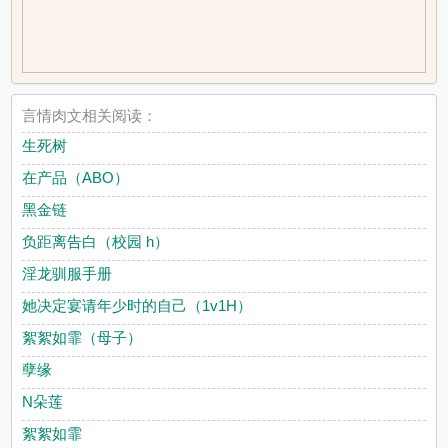
言情肉文相关阅读：
生死树
在产品（ABO）
黑金链
负距离告白（校园 h）
淫龙驯服手册
她决定宴请年少时的自己（1v1H）
絮絮如霏（母子）
孽缘
N朵莲
絮絮如霏