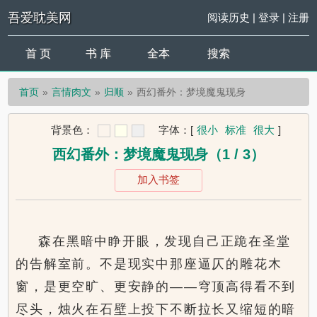
吾爱耽美网
阅读历史
|
登录
|
注册
首 页
书 库
全本
搜索
首页
言情肉文
归顺
西幻番外：梦境魔鬼现身
背景色：
字体：
[
很小
标准
很大
]
西幻番外：梦境魔鬼现身（1 / 3）
加入书签
森在黑暗中睁开眼，发现自己正跪在圣堂
的告解室前。不是现实中那座逼仄的雕花木
窗，是更空旷、更安静的——穹顶高得看不到
尽头，烛火在石壁上投下不断拉长又缩短的暗