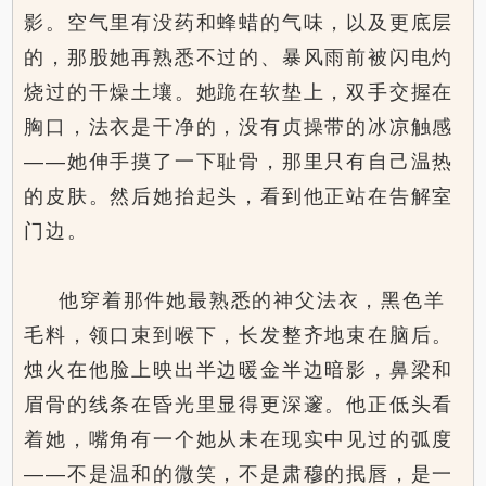
影。空气里有没药和蜂蜡的气味，以及更底层
的，那股她再熟悉不过的、暴风雨前被闪电灼
烧过的干燥土壤。她跪在软垫上，双手交握在
胸口，法衣是干净的，没有贞操带的冰凉触感
——她伸手摸了一下耻骨，那里只有自己温热
的皮肤。然后她抬起头，看到他正站在告解室
门边。
他穿着那件她最熟悉的神父法衣，黑色羊
毛料，领口束到喉下，长发整齐地束在脑后。
烛火在他脸上映出半边暖金半边暗影，鼻梁和
眉骨的线条在昏光里显得更深邃。他正低头看
着她，嘴角有一个她从未在现实中见过的弧度
——不是温和的微笑，不是肃穆的抿唇，是一