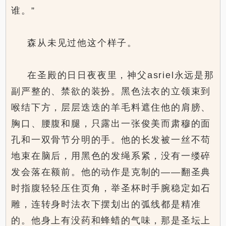
谁。”
森从未见过他这个样子。
在圣殿的日日夜夜里，神父asriel永远是那
副严整的、禁欲的装扮。黑色法衣的立领束到
喉结下方，层层迭迭的羊毛料遮住他的肩膀、
胸口、腰腹和腿，只露出一张俊美而肃穆的面
孔和一双骨节分明的手。他的长发被一丝不苟
地束在脑后，用黑色的发绳系紧，没有一缕碎
发会落在额前。他的动作是克制的——翻圣典
时指腹轻轻压住页角，举圣杯时手腕稳定如石
雕，连转身时法衣下摆划出的弧线都是精准
的。他身上有没药和蜂蜡的气味，那是圣坛上