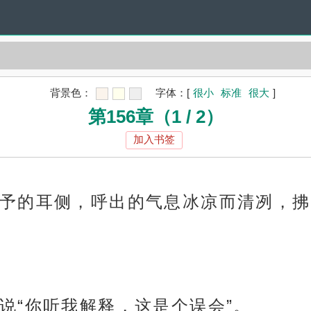
背景色：
字体：
[
很小
标准
很大
]
第156章（1 / 2）
加入书签
予的耳侧，呼出的气息冰凉而清冽，拂
说“你听我解释，这是个误会”。