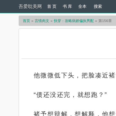
吾爱耽美网
首 页
书 库
全本
搜索
首页
言情肉文
快穿：攻略病娇偏执男配
第156章
他微微低下头，把脸凑近褚
“债还没还完，就想跑？”
褚予想辩解，想解释，他想