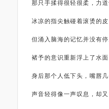
那只手揉得很轻很柔，力道
冰凉的指尖触碰着滚烫的皮
但涌入脑海的记忆并没有停
褚予的意识重新浮上了水面
身后那个人低下头，嘴唇几
声音轻得像一声叹息，却又