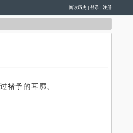
阅读历史
|
登录
|
注册
过褚予的耳廓。