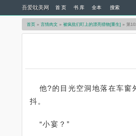
吾爱耽美网
首 页
书 库
全本
搜索
首页
言情肉文
被疯批们盯上的漂亮猎物[重生]
第10
他?的目光空洞地落在车窗
抖。
“小宴？”