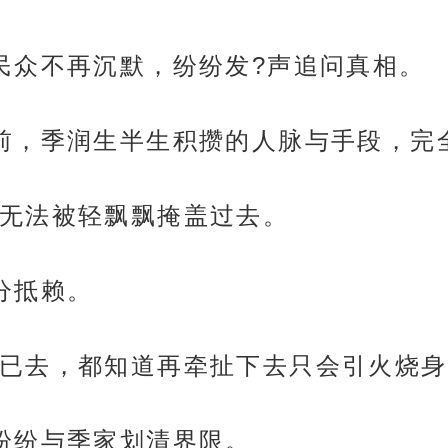
民众不再沉默，纷纷发?声追问真相。
前，季润生半生积攒的人脉与手段，完
无法被轻飘飘掩盖过去。
分抵赖。
已去，都知道再牵扯下去只会引火烧身
纷纷与季家划清界限。