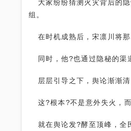
大家纷纷猜测火灾背后的隐
组。
在时机成熟后，宋凛川将那
同时，他?也通过隐秘的渠
层层引导之下，舆论渐渐清
这?根本?不是意外失火，
就在舆论发?酵至顶峰，全