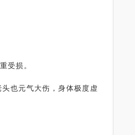
重受损。
老头也元气大伤，身体极度虚
。