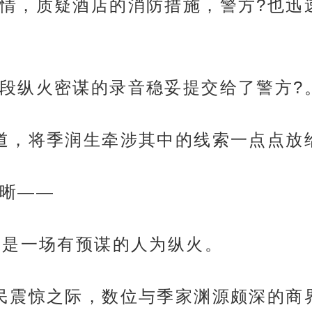
情，质疑酒店的消防措施，警方?也迅
段纵火密谋的录音稳妥提交给了警方?
道，将季润生牵涉其中的线索一点点放
晰——
而是一场有预谋的人为纵火。
民震惊之际，数位与季家渊源颇深的商