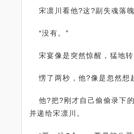
宋凛川看他?这?副失魂落
“没有。”
宋宴像是突然惊醒，猛地转
愣了两秒，他?像是忽然想
他?把?刚才自己偷偷录下
并递给宋凛川。