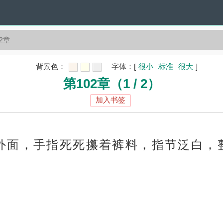
2章
背景色：
字体：
[
很小
标准
很大
]
第102章（1 / 2）
加入书签
外面，手指死死攥着裤料，指节泛白，