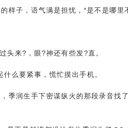
魄的样子，语气满是担忧，“是不是哪里
过头来?，眼?神还有些发?直。
起什么要紧事，慌忙摸出手机。
的，季润生手下密谋纵火的那段录音找