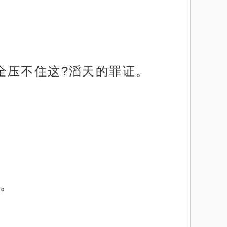
全压不住这?滔天的罪证。
。