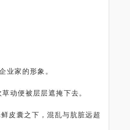
心企业家的形象。
吹草动便被层层遮掩下去。
光鲜皮囊之下，混乱与肮脏远超