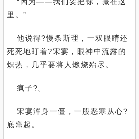
“因为——我们要把你，藏在这
里。”
他说得?慢条斯理，一双眼睛还
死死地盯着?宋宴，眼神中流露的
炽热，几乎要将人燃烧殆尽。
疯子?。
宋宴浑身一僵，一股恶寒从心?
底窜起。