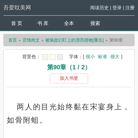
吾爱耽美网
阅读历史
|
登录
|
注册
首 页
书 库
全本
搜索
首页
言情肉文
被疯批们盯上的漂亮猎物[重生]
第90章
背景色：
字体：
[
很小
标准
很大
]
第90章（1 / 2）
加入书签
两人的目光始终黏在宋宴身上，
如骨附蛆。