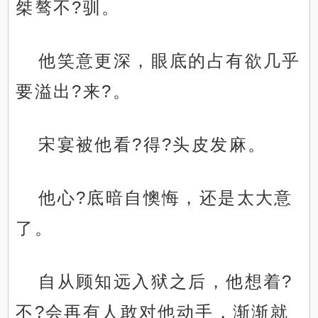
桀骜不?驯。
他笑意更深，眼底的占有欲几乎
要溢出?来?。
宋宴被他看?得?头皮发麻。
他心?底暗自懊悔，还是太大意
了。
自从顾知远入狱之后，他想着?
不?会再有人敢对他动手，渐渐就