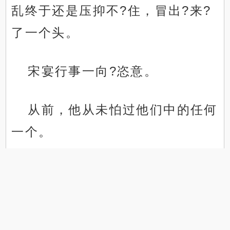
乱终于还是压抑不?住，冒出?来?
了一个头。
宋宴行事一向?恣意。
从前，他从未怕过他们中的任何
一个。
.
.
可此刻，他们三人聚在一块，那
份浓重的压迫感，却如同有了实
质。