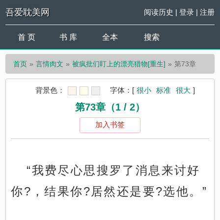
吾爱耽美网
阅读历史
|
登录
|
注册
首 页
书 库
全本
搜索
首页
言情肉文
被疯批们盯上的漂亮猎物[重生]
第73章
背景色：
字体：
[
很小
标准
很大
]
第73章（1 / 2）
加入书签
“我费尽心思搜罗了消息来讨好
你?，结果你?居然还是要?选他。”