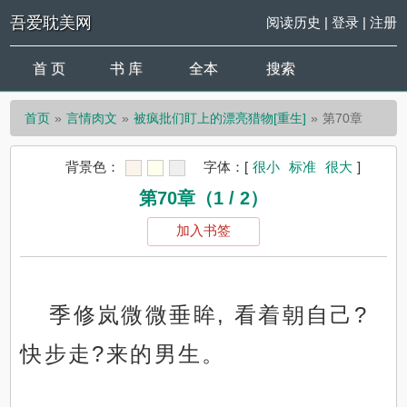
吾爱耽美网
阅读历史
|
登录
|
注册
首 页
书 库
全本
搜索
首页
言情肉文
被疯批们盯上的漂亮猎物[重生]
第70章
背景色：
字体：
[
很小
标准
很大
]
第70章（1 / 2）
加入书签
季修岚微微垂眸, 看着朝自己?
快步走?来的男生。