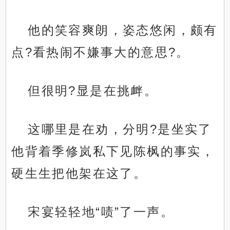
他的笑容爽朗，姿态悠闲，颇有
点?看热闹不嫌事大的意思?。
但很明?显是在挑衅。
这哪里是在劝，分明?是坐实了
他背着季修岚私下见陈枫的事实，
硬生生把他架在这了。
宋宴轻轻地“啧”了一声。