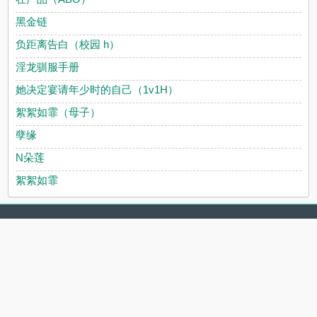
黑金链
负距离告白（校园 h）
淫龙驯服手册
她决定宴请年少时的自己（1v1H）
絮絮如霏（母子）
孽缘
N朵莲
絮絮如霏