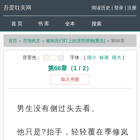
吾爱耽美网
阅读历史
|
登录
|
注册
首 页
书 库
全本
搜索
首页
言情肉文
被疯批们盯上的漂亮猎物[重生]
第66章
背景色：
字体：
[
很小
标准
很大
]
第66章（1 / 2）
加入书签
男生没有侧过头去看。
他只是?抬手，轻轻覆在季修岚