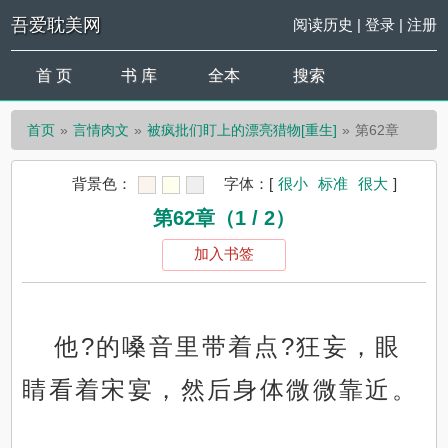
吾爱耽美网
阅读历史
|
登录
|
注册
首 页
书 库
全本
搜索
首页
言情肉文
被疯批们盯上的漂亮猎物[重生]
第62章
背景色：
字体：
[
很小
标准
很大
]
第62章（1 / 2）
加入书签
他?的嗓音里带着点?狂妄，眼
睛看着宋宴，然后身体微微靠近。