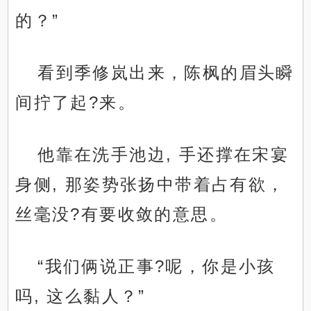
的？”
看到季修岚出来，陈枫的眉头瞬
间拧了起?来。
他靠在洗手池边, 手还撑在宋宴
身侧, 那姿势张扬中带着占有欲，
丝毫没?有要收敛的意思。
“我们俩说正事?呢，你是小孩
吗, 这么黏人？”