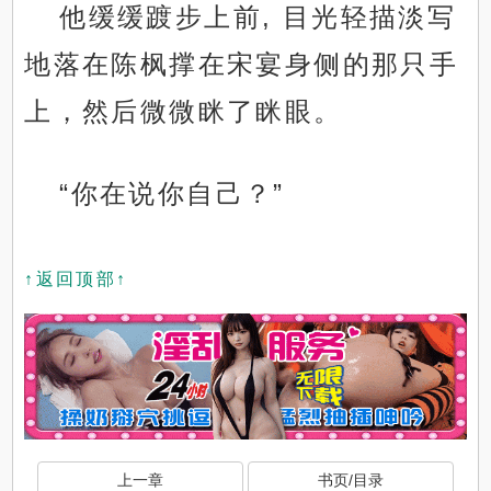
他缓缓踱步上前, 目光轻描淡写
地落在陈枫撑在宋宴身侧的那只手
上，然后微微眯了眯眼。
“你在说你自己？”
↑返回顶部↑
上一章
书页/目录