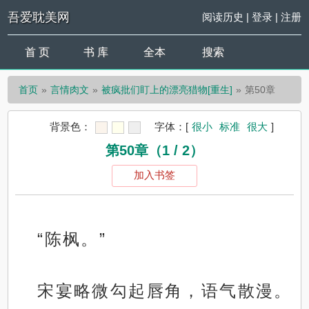
吾爱耽美网
阅读历史
|
登录
|
注册
首 页
书 库
全本
搜索
首页
言情肉文
被疯批们盯上的漂亮猎物[重生]
第50章
背景色：
字体：
[
很小
标准
很大
]
第50章（1 / 2）
加入书签
“陈枫。”
宋宴略微勾起唇角，语气散漫。