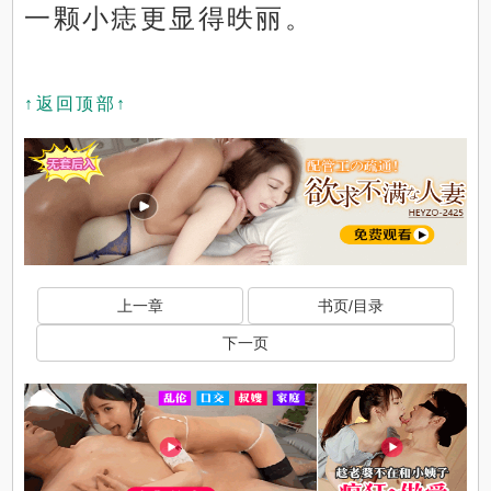
一颗小痣更显得昳丽。
↑返回顶部↑
上一章
书页/目录
下一页