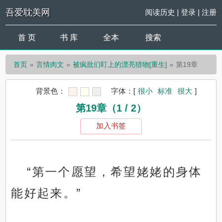
吾爱耽美网
阅读历史
|
登录
|
注册
首 页
书 库
全本
搜索
首页
言情肉文
被疯批们盯上的漂亮猎物[重生]
第19章
背景色：
字体：
[
很小
标准
很大
]
第19章（1 / 2）
加入书签
“第一个愿望，希望姥姥的身体
能好起来。”