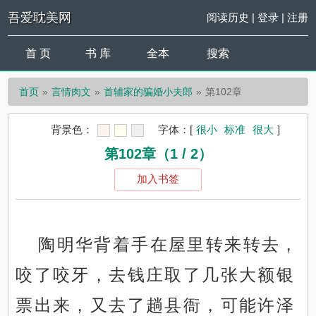
吾爱耽美网
阅读历史
|
登录
|
注册
首 页
书 库
全本
搜索
首页
言情肉文
首辅家的骗婚小夫郎
第102章
背景色：
字体：
[
很小
标准
很大
]
第102章（1 / 2）
加入书签
陶明华背着手在屋里转来转去，
咬了咬牙，去钱庄取了几张大额银
票出来，又去了趟县衙，可能许泽