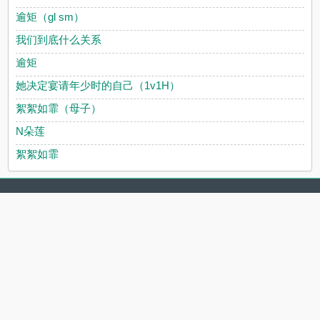
逾矩（gl sm）
我们到底什么关系
逾矩
她决定宴请年少时的自己（1v1H）
絮絮如霏（母子）
N朵莲
絮絮如霏