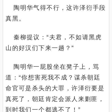
陶明华气得不行，这许泽衍手段
真黑。
秦柳提议：“夫君，不如请黑虎
山的好汉们下来一趟？”
陶明华一屁股坐在凳子上，骂
道：“你想害死我不成？谋杀朝廷
命官可是杀头的大罪，许泽衍要是
真死了，朝廷肯定会派人来剿匪，
到时我们一个都逃不了！”