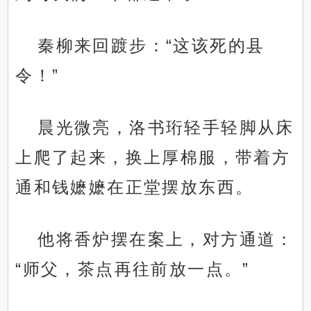
秦柳来回踱步：“这该死的县
令！”
晨光微亮，洛书珩轻手轻脚从床
上爬了起来，换上厚棉服，带着方
通和钱嬷嬷在正堂摆放东西。
他将香炉摆在案上，对方通道：
“师父，茶点再往前放一点。”