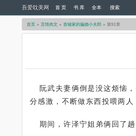
吾爱耽美网
首 页
书 库
全本
搜索
首页
言情肉文
首辅家的骗婚小夫郎
第91章
阮武夫妻俩倒是没这烦恼，
分感激，不断做东西投喂两人
期间，许泽宁姐弟俩回了趟