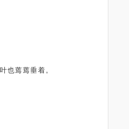
叶也蔫蔫垂着。
。