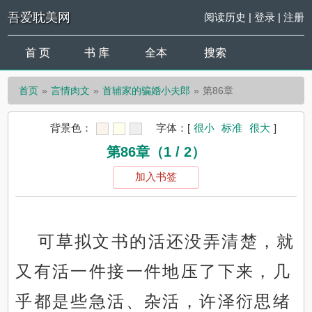
吾爱耽美网
阅读历史
|
登录
|
注册
首 页
书 库
全本
搜索
首页
言情肉文
首辅家的骗婚小夫郎
第86章
背景色：
字体：
[
很小
标准
很大
]
第86章（1 / 2）
加入书签
可草拟文书的活还没弄清楚，就
又有活一件接一件地压了下来，几
乎都是些急活、杂活，许泽衍思绪