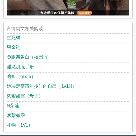
言情肉文相关阅读：
生死树
黑金链
负距离告白（校园 h）
淫龙驯服手册
逾矩（gl sm）
她决定宴请年少时的自己（1v1H）
絮絮如霏（母子）
N朵莲
絮絮如霏
礼物（1V1）