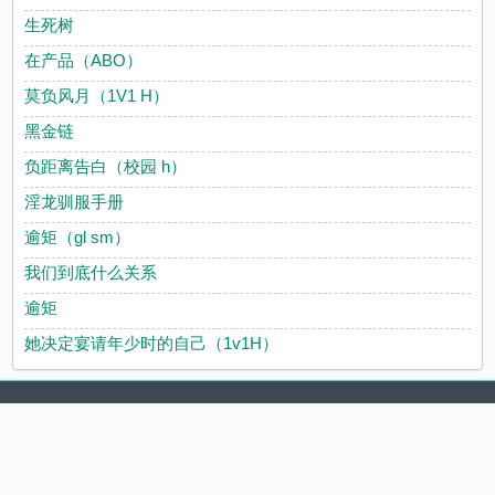
生死树
在产品（ABO）
莫负风月（1V1 H）
黑金链
负距离告白（校园 h）
淫龙驯服手册
逾矩（gl sm）
我们到底什么关系
逾矩
她决定宴请年少时的自己（1v1H）