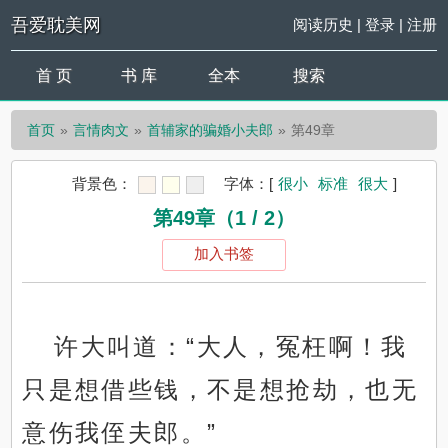
吾爱耽美网
阅读历史
|
登录
|
注册
首 页
书 库
全本
搜索
首页
言情肉文
首辅家的骗婚小夫郎
第49章
背景色：
字体：
[
很小
标准
很大
]
第49章（1 / 2）
加入书签
许大叫道：“大人，冤枉啊！我
只是想借些钱，不是想抢劫，也无
意伤我侄夫郎。”