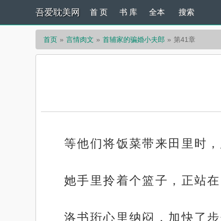
吾爱耽美网
首 页
书 库
全本
搜索
首页
言情肉文
首辅家的骗婚小夫郎
第41章
等他们将饭菜带来田里时，
她手里拎着个篮子，正站在
洛书珩心里纳闷，加快了步