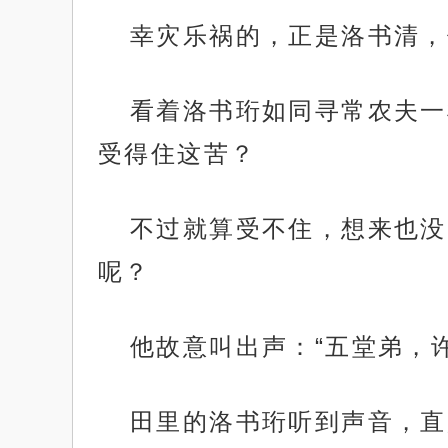
幸灾乐祸的，正是洛书清，
看着洛书珩如同寻常农夫一
受得住这苦？
不过就算受不住，想来也没
呢？
他故意叫出声：“五堂弟，
田里的洛书珩听到声音，直