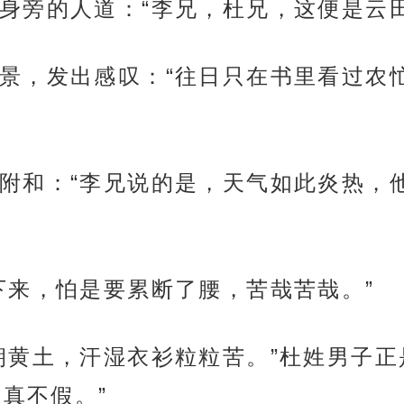
身旁的人道：“李兄，杜兄，这便是云
景，发出感叹：“往日只在书里看过农
附和：“李兄说的是，天气如此炎热，
下来，怕是要累断了腰，苦哉苦哉。”
朝黄土，汗湿衣衫粒粒苦。”杜姓男子
真不假。”