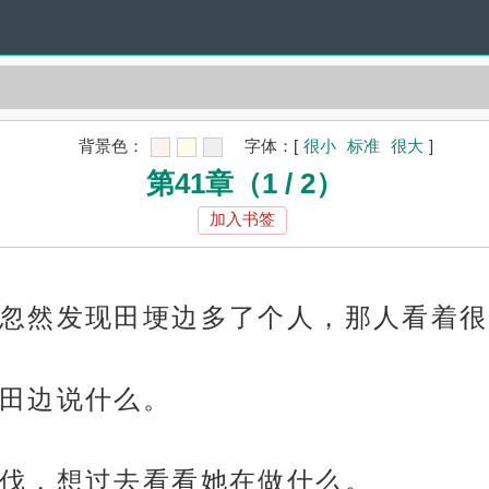
背景色：
字体：
[
很小
标准
很大
]
第41章（1 / 2）
加入书签
忽然发现田埂边多了个人，那人看着很
田边说什么。
伐，想过去看看她在做什么。