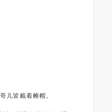
哥儿皆戴着帷帽。