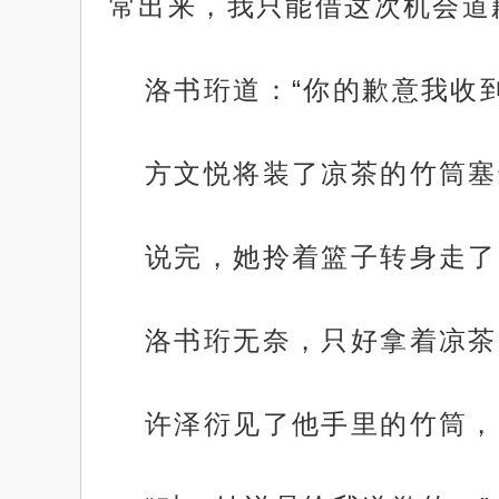
常出来，我只能借这次机会道
洛书珩道：“你的歉意我收
方文悦将装了凉茶的竹筒塞
说完，她拎着篮子转身走了
洛书珩无奈，只好拿着凉茶
许泽衍见了他手里的竹筒，