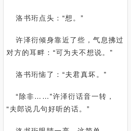
洛书珩点头：“想。”
许泽衍倾身靠近了些，气息拂过
对方的耳畔：“可为夫不想说。”
洛书珩恼了：“夫君真坏。”
“除非……”许泽衍话音一转，
“夫郎说几句好听的话。”
洛书珩眼睛一亮，这简单。