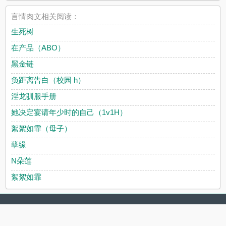
言情肉文相关阅读：
生死树
在产品（ABO）
黑金链
负距离告白（校园 h）
淫龙驯服手册
她决定宴请年少时的自己（1v1H）
絮絮如霏（母子）
孽缘
N朵莲
絮絮如霏