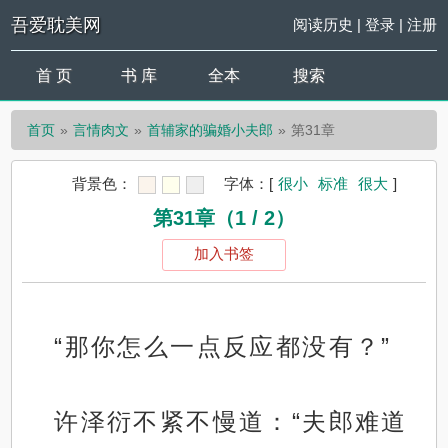
吾爱耽美网
阅读历史
|
登录
|
注册
首 页
书 库
全本
搜索
首页
言情肉文
首辅家的骗婚小夫郎
第31章
背景色：
字体：
[
很小
标准
很大
]
第31章（1 / 2）
加入书签
“那你怎么一点反应都没有？”
许泽衍不紧不慢道：“夫郎难道