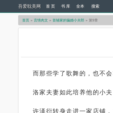
吾爱耽美网
首 页
书 库
全本
搜索
首页
言情肉文
首辅家的骗婚小夫郎
第9章
而那些学了歌舞的，也不会
洛家夫妻如此培养他的小夫
许泽衍转身走进一家店铺，