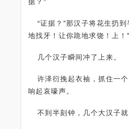
据？”
“证据？”那汉子将花生扔
地找牙！让你跪地求饶！上！
几个汉子瞬间冲了上来。
许泽衍挽起衣袖，抓住一个
响起哀嚎声。
不到半刻钟，几个大汉子就