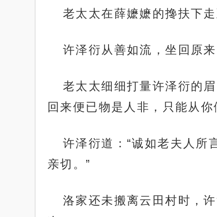
老太太在薛嬷嬷的搀扶下走
许泽衍从善如流，坐回原来
老太太细细打量许泽衍的眉
回来便已物是人非，只能从你
许泽衍道：“诚如老夫人所
亲切。”
洛家还未搬离云田村时，许