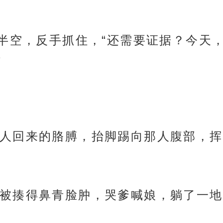
到半空，反手抓住，“还需要证据？今天
”
人回来的胳膊，抬脚踢向那人腹部，挥
被揍得鼻青脸肿，哭爹喊娘，躺了一地