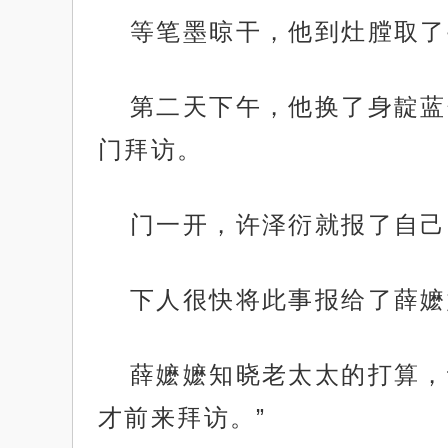
等笔墨晾干，他到灶膛取了
第二天下午，他换了身靛蓝
门拜访。
门一开，许泽衍就报了自己
下人很快将此事报给了薛嬷
薛嬷嬷知晓老太太的打算，
才前来拜访。”