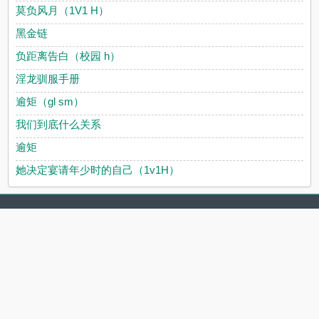
莫负风月（1V1 H）
黑金链
负距离告白（校园 h）
淫龙驯服手册
逾矩（gl sm）
我们到底什么关系
逾矩
她决定宴请年少时的自己（1v1H）