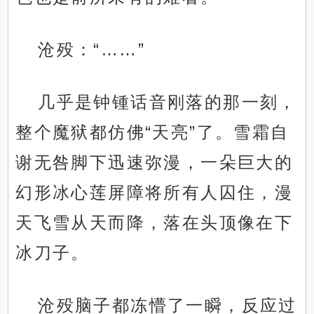
沧殁：“……”
几乎是钟锺话音刚落的那一刻，
整个魔狱都仿佛“天亮”了。雪霜自
谢无咎脚下迅速弥漫，一朵巨大的
幻形冰心莲屏障将所有人囚住，漫
天飞雪从天而降，落在头顶像在下
冰刀子。
沧殁脑子都冻懵了一瞬，反应过