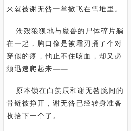
来就被谢无咎一掌掀飞在雪堆里。
沧殁狼狈地与魔兽的尸体碎片躺
在一起，胸口像是被霜刃捅了个对
穿似的疼，他止不住咳血，却又必
须迅速爬起来——
原本锁在白羡辰和谢无咎腕间的
骨链被挣开，谢无咎已经转身准备
收拾下一个了。