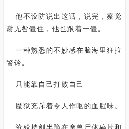
他不设防说出这话，说完，察觉
谢无咎僵住，他也跟着一僵。
一种熟悉的不妙感在脑海里狂拉
警铃。
只能靠自己打败自己
魔狱充斥着令人作呕的血腥味。
沧殁持剑半跪在魔兽尸体碎片和