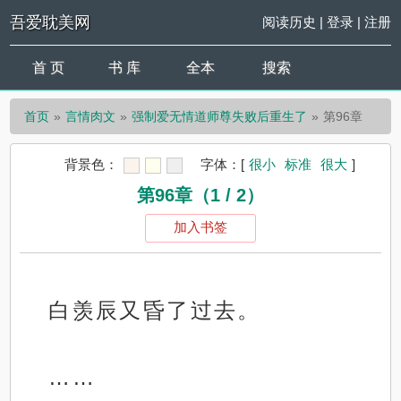
吾爱耽美网
阅读历史
|
登录
|
注册
首 页
书 库
全本
搜索
首页
言情肉文
强制爱无情道师尊失败后重生了
第96章
背景色：
字体：
[
很小
标准
很大
]
第96章（1 / 2）
加入书签
白羡辰又昏了过去。
……