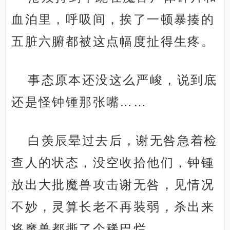
血泊里，呼吸间，挨了一顿暴揍的
五脏六腑都被这点幅度扯得生疼。
事态原本还没这么严峻，说到底
还是怪钟锺那张嘴……
白羡辰晕过去后，谢无咎急着检
查人的状态，没空收拾他们，钟锺
放出大批魔兽攻击谢无咎，见情况
不妙，灵算长老不再装弱，杀出来
将魔兽都撕了个稀巴烂。