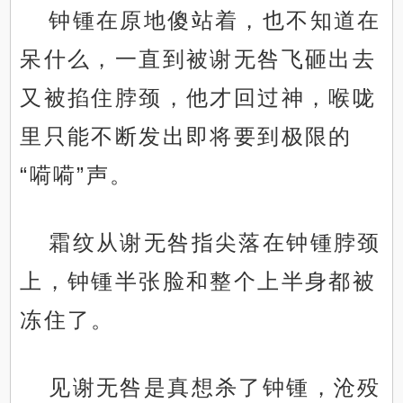
钟锺在原地傻站着，也不知道在
呆什么，一直到被谢无咎飞砸出去
又被掐住脖颈，他才回过神，喉咙
里只能不断发出即将要到极限的
“嗬嗬”声。
霜纹从谢无咎指尖落在钟锺脖颈
上，钟锺半张脸和整个上半身都被
冻住了。
见谢无咎是真想杀了钟锺，沧殁