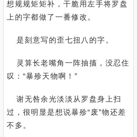
想规规矩矩补，干脆用左手将罗盘
上的字都做了一番修改。
是刻意写的歪七扭八的字。
灵算长老嘴角一阵抽搐，没忍住
叹：“暴殄天物啊！”
谢无咎余光淡淡从罗盘身上扫
过，很明显是想说暴殄“废”物还差
不多。