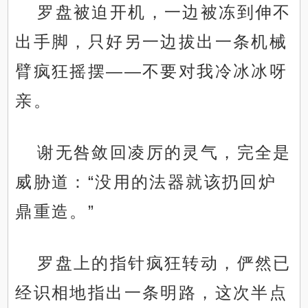
罗盘被迫开机，一边被冻到伸不
出手脚，只好另一边拔出一条机械
臂疯狂摇摆——不要对我冷冰冰呀
亲。
谢无咎敛回凌厉的灵气，完全是
.
威胁道：“没用的法器就该扔回炉
鼎重造。”
罗盘上的指针疯狂转动，俨然已
经识相地指出一条明路，这次半点