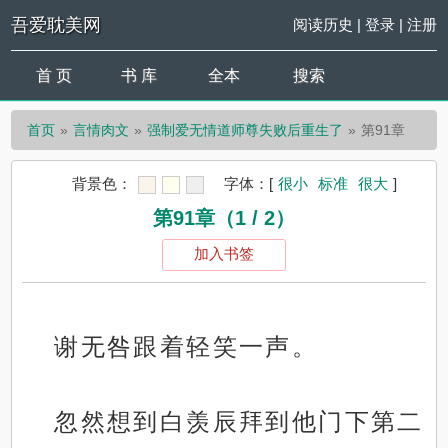
吾爱耽美网
阅读历史
|
登录
|
注册
首 页
书 库
全本
搜索
首页
言情肉文
强制爱无情道师尊失败后重生了
第91章
背景色：
字体：
[
很小
标准
很大
]
第91章（1 / 2）
加入书签
谢无咎跟着轻笑一声。
忽然想到白羡辰拜到他门下第二