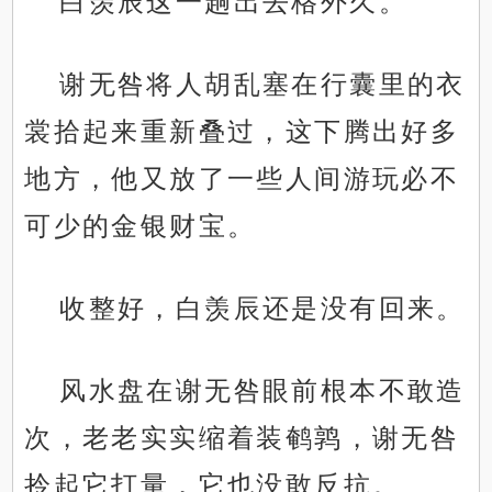
白羡辰这一趟出去格外久。
谢无咎将人胡乱塞在行囊里的衣
裳拾起来重新叠过，这下腾出好多
地方，他又放了一些人间游玩必不
可少的金银财宝。
收整好，白羡辰还是没有回来。
风水盘在谢无咎眼前根本不敢造
次，老老实实缩着装鹌鹑，谢无咎
拎起它打量，它也没敢反抗。