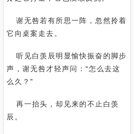
谢无咎若有所思一阵，忽然拎着
它向桌案走去。
听见白羡辰明显愉快振奋的脚步
声，谢无咎才轻声问：“怎么去这
么久？”
再一抬头，却见来的不止白羡
辰。