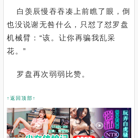
白羡辰慢吞吞凑上前瞧了眼，倒
也没说谢无咎什么，只怼了怼罗盘
机械臂：“该。让你再骗我乱采
花。”
罗盘再次弱弱比赞。
↑返回顶部↑