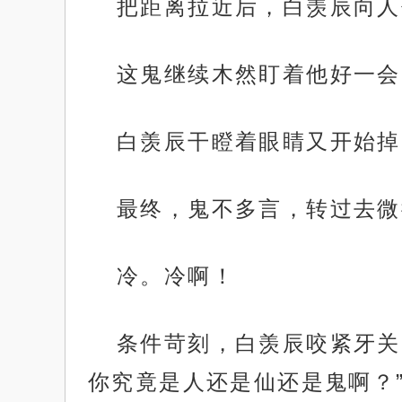
把距离拉近后，白羡辰向人
这鬼继续木然盯着他好一会
白羡辰干瞪着眼睛又开始掉
最终，鬼不多言，转过去微
冷。冷啊！
条件苛刻，白羡辰咬紧牙关
你究竟是人还是仙还是鬼啊？