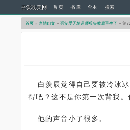
吾爱耽美网
首 页
书 库
全本
搜索
首页
言情肉文
强制爱无情道师尊失败后重生了
第7
白羡辰觉得自己要被冷冰冰
得吧？这不是你第一次背我。
他的声音小了很多。