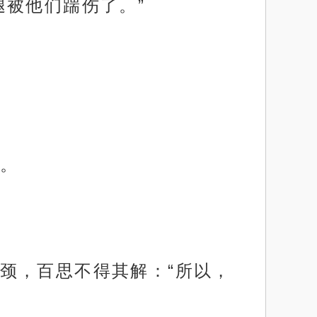
腿被他们踹伤了。”
。
颈，百思不得其解：“所以，