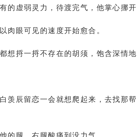
有的虚弱灵力，待渡完气，他掌心挪开
以肉眼可见的速度开始愈合。
都想捋一捋不存在的胡须，饱含深情地
白羡辰留恋一会就想爬起来，去找那帮
他的腿，右腿酸痛到没力气。