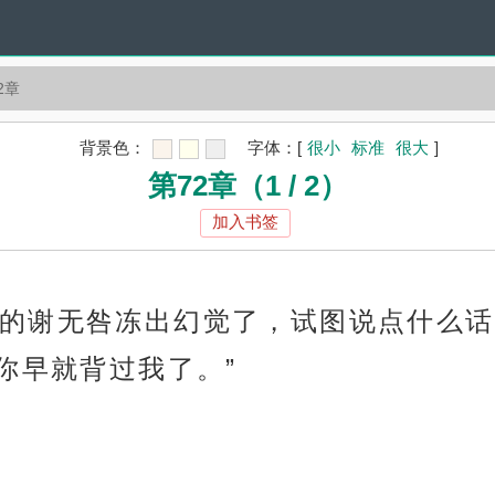
2章
背景色：
字体：
[
很小
标准
很大
]
第72章（1 / 2）
加入书签
的谢无咎冻出幻觉了，试图说点什么话
你早就背过我了。”