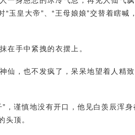
人一身慈悲的冰冷气息，再见人仙气飘
“玉皇大帝”、“王母娘娘”交替着瞎喊
抹在手中紧拽的衣摆上。
神仙，也不发疯了，呆呆地望着人精致
子”，谨慎地没有开口，他见白羡辰浑
的头顶。