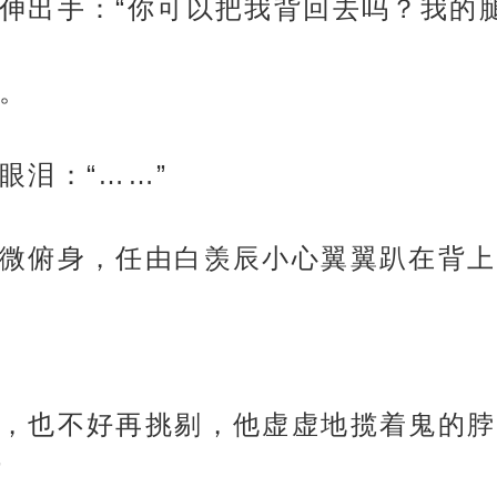
伸出手：“你可以把我背回去吗？我的
。
眼泪：“……”
微俯身，任由白羡辰小心翼翼趴在背上
，也不好再挑剔，他虚虚地揽着鬼的脖
”