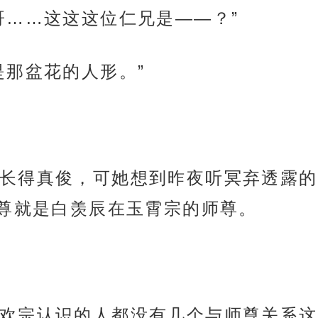
哥……这这这位仁兄是——？”
是那盆花的人形。”
长得真俊，可她想到昨夜听冥弃透露的
尊就是白羡辰在玉霄宗的师尊。
欢宗认识的人都没有几个与师尊关系这