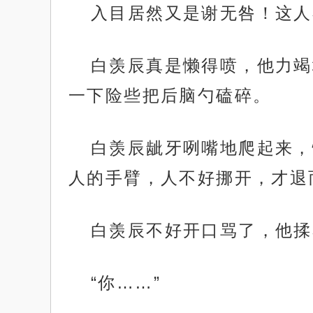
入目居然又是谢无咎！这人
白羡辰真是懒得喷，他力竭
一下险些把后脑勺磕碎。
白羡辰龇牙咧嘴地爬起来，
人的手臂，人不好挪开，才退
白羡辰不好开口骂了，他揉
“你……”