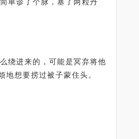
简单诊了个脉，塞了两粒丹
么绕进来的，可能是冥弃将他
烦地想要捞过被子蒙住头。