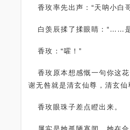
香玫率先出声：“天呐小白
白羡辰揉了揉眼睛：“……
香玫：“嚯！”
香玫原本想感慨一句你这花
谢无咎就是清玄仙尊，清玄仙
香玫眼珠子差点瞪出来。
属实是她孤陋寡闻，她在合