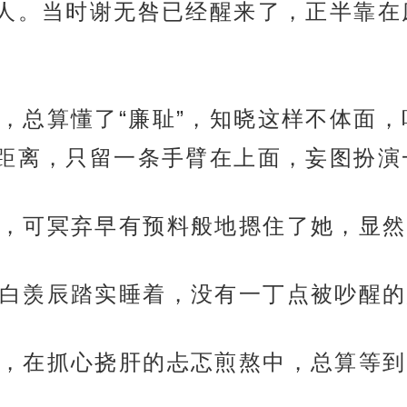
人。当时谢无咎已经醒来了，正半靠在
，总算懂了“廉耻”，知晓这样不体面
距离，只留一条手臂在上面，妄图扮演一
，可冥弃早有预料般地摁住了她，显然
白羡辰踏实睡着，没有一丁点被吵醒的
，在抓心挠肝的忐忑煎熬中，总算等到