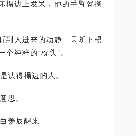
床榻边上发呆，他的手臂就搁
，听到人进来的动静，果断下榻
个纯粹的“枕头”。
是认得榻边的人。
意思。
白羡辰醒来。