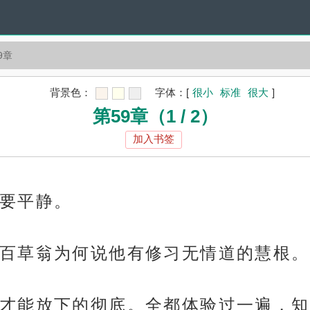
9章
背景色：
字体：
[
很小
标准
很大
]
第59章（1 / 2）
加入书签
要平静。
百草翁为何说他有修习无情道的慧根。
才能放下的彻底。全都体验过一遍，知