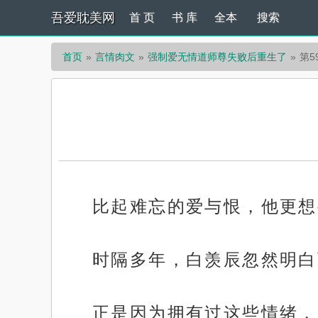
吾爱耽美网
首 页
书 库
全本
搜索
首页
言情肉文
强制爱无情道师尊失败后重生了
第5
比起难忘的爱与恨，他更想
时隔多年，白羡辰忽然明白
正是因为拥有过这些情绪，