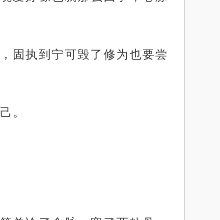
，固执到宁可毁了修为也要尝
己。