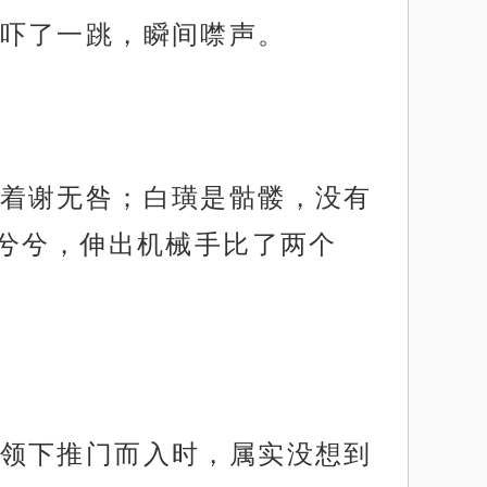
吓了一跳，瞬间噤声。
着谢无咎；白璜是骷髅，没有
兮兮，伸出机械手比了两个
领下推门而入时，属实没想到