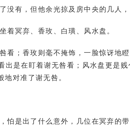
了没有，但他余光掠及房中央的几人，
坐着冥弃、香玫、白璜、风水盘。
咎看；香玫则毫不掩饰，一脸惊讶地瞪
看出是在盯着谢无咎看；风水盘更是贱
流般地对准了谢无咎。
，怕是出了什么意外，几位在冥弃的带