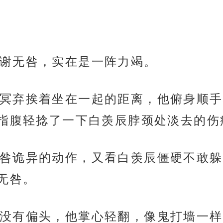
谢无咎，实在是一阵力竭。
冥弃挨着坐在一起的距离，他俯身顺手
指腹轻捻了一下白羡辰脖颈处淡去的伤痕
咎诡异的动作，又看白羡辰僵硬不敢躲
无咎。
没有偏头，他掌心轻翻，像鬼打墙一样