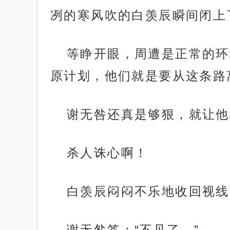
冽的寒风吹的白羡辰瞬间闭上
等睁开眼，周遭是正常的环
原计划，他们就是要从这条路
谢无咎还真是够狠，就让他
杀人诛心啊！
白羡辰闷闷不乐地收回视线
谢无咎答：“不见了。”