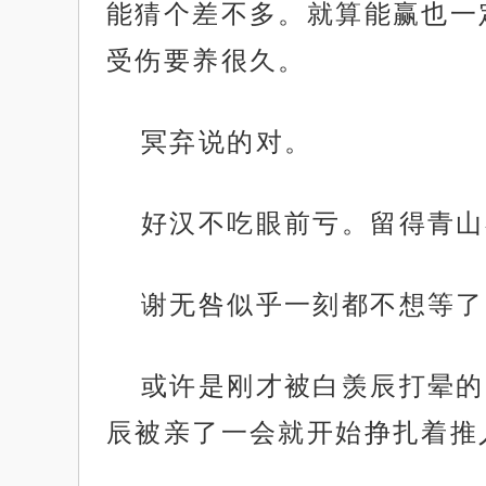
能猜个差不多。就算能赢也一
受伤要养很久。
冥弃说的对。
好汉不吃眼前亏。留得青山
谢无咎似乎一刻都不想等了
或许是刚才被白羡辰打晕的
辰被亲了一会就开始挣扎着推