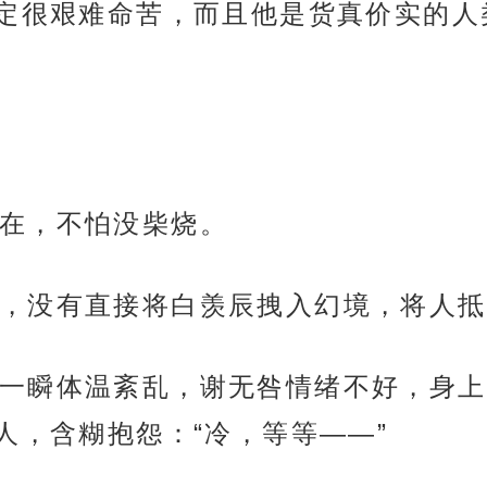
定很艰难命苦，而且他是货真价实的人
在，不怕没柴烧。
，没有直接将白羡辰拽入幻境，将人抵
一瞬体温紊乱，谢无咎情绪不好，身上
人，含糊抱怨：“冷，等等——”