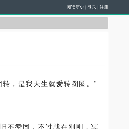
阅读历史
|
登录
|
注册
团转，是我天生就爱转圈圈。”
旧不赞同，不过就在刚刚，冥