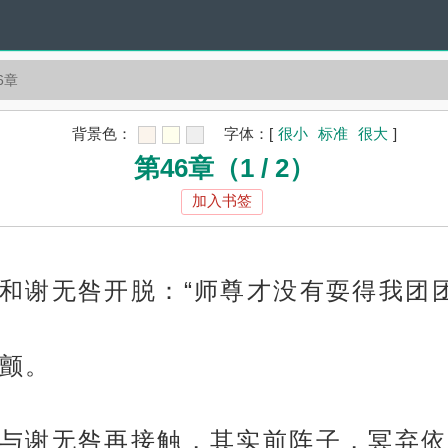
6章
背景色：
字体：
[
很小
标准
很大
]
第46章（1 / 2）
加入书签
和谢无咎开脱：“师尊才没有耍得我团
颤。
与谢无咎再接触，其实前阵子，冥弃依