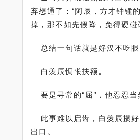
弃想通了：“阿辰，方才钟锺
掉，那不如先假降，免得硬碰
总结一句话就是好汉不吃眼
白羡辰惆怅扶额。
要是寻常的“屈”，他忍忍
此事难以启齿，白羡辰攒好
出口。