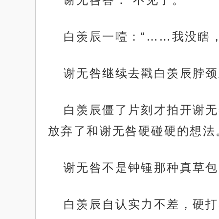
白羡辰一噎：“……我没瞎
谢无咎继续去戳白羡辰脖颈
白羡辰僵了片刻才拍开谢无
放弃了和谢无咎硬碰硬的想法
谢无咎不是钟锺那种真草包
白羡辰自认实力不差，硬打