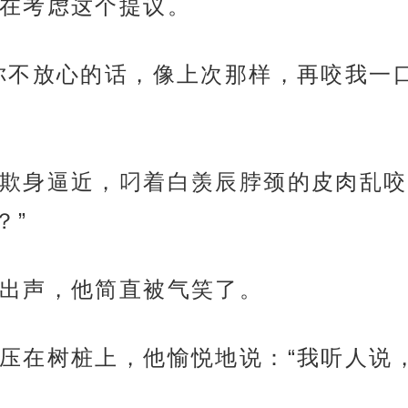
在考虑这个提议。
你不放心的话，像上次那样，再咬我一
欺身逼近，叼着白羡辰脖颈的皮肉乱咬
？”
出声，他简直被气笑了。
压在树桩上，他愉悦地说：“我听人说