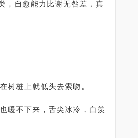
类，自愈能力比谢无咎差，真
在树桩上就低头去索吻。
也暖不下来，舌尖冰冷，白羡