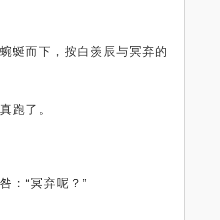
蜿蜒而下，按白羡辰与冥弃的
真跑了。
咎：“冥弃呢？”