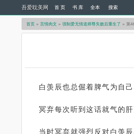
吾爱耽美网
首 页
书 库
全本
搜索
首页
言情肉文
强制爱无情道师尊失败后重生了
第4
白羡辰也总倔着脾气为自己
冥弃每次听到这话就气的肝
当时冥弃就强烈反对白羡辰