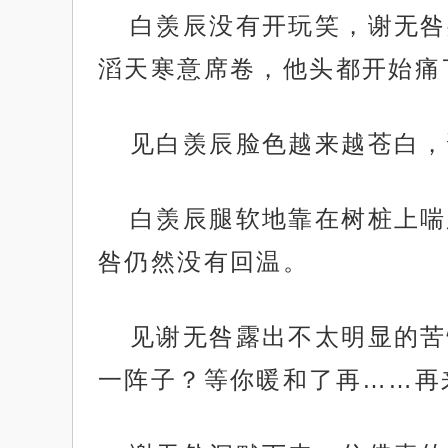
白羡辰没有开玩笑，谢无咎
滔天寒意席卷，他头都开始痛
见白羡辰脸色越来越苍白，
白羡辰腿软地靠在树桩上喘
咎仍然没有回温。
见谢无咎露出不太明显的苦
一阵子？等你暖和了再……再