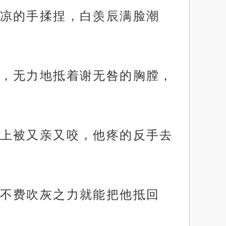
凉的手揉捏，白羡辰满脸潮
，无力地抵着谢无咎的胸膛，
上被又亲又咬，他疼的反手去
不费吹灰之力就能把他抵回