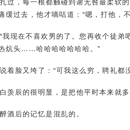
扎过，每一根都触碰到谢无咎最柔软的
痛缓过去，他才嘀咕道：“嗯，打他，不
“我现在不喜欢男的了。您再收个徒弟
热炕头……哈哈哈哈哈哈哈。”
说着脸又垮了：“可我这么穷，聘礼都
白羡辰的很明显，是把他平时本来就多
醉酒后的记忆是混乱的。