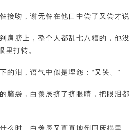
咎接吻，谢无咎在他口中尝了又尝才说
到肩膀上，整个人都乱七八糟的，他没
眼里打转。
下的泪，语气中似是埋怨：“又哭。”
的脑袋，白羡辰挤了挤眼睛，把眼泪都
什么时，白羡辰又直直地倒回床榻里，