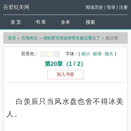
吾爱耽美网
阅读历史
|
登录
|
注册
首 页
书 库
全本
搜索
首页
言情肉文
强制爱无情道师尊失败后重生了
第20章
背景色：
字体：
[
很小
标准
很大
]
第20章（1 / 2）
加入书签
白羡辰只当风水盘也舍不得冰美
人。