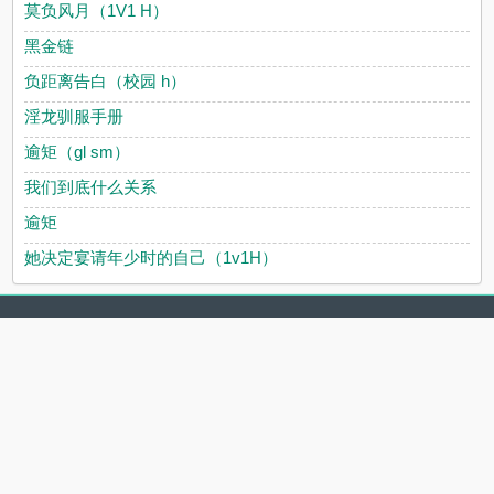
莫负风月（1V1 H）
黑金链
负距离告白（校园 h）
淫龙驯服手册
逾矩（gl sm）
我们到底什么关系
逾矩
她决定宴请年少时的自己（1v1H）