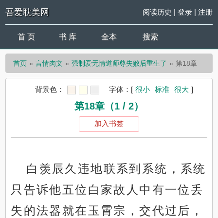
吾爱耽美网
阅读历史
|
登录
|
注册
首 页
书 库
全本
搜索
首页
言情肉文
强制爱无情道师尊失败后重生了
第18章
背景色：
字体：
[
很小
标准
很大
]
第18章（1 / 2）
加入书签
白羡辰久违地联系到系统，系统
只告诉他五位白家故人中有一位丢
失的法器就在玉霄宗，交代过后，