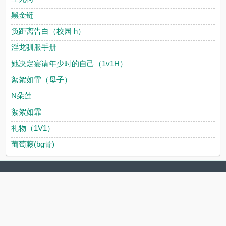
黑金链
负距离告白（校园 h）
淫龙驯服手册
她决定宴请年少时的自己（1v1H）
絮絮如霏（母子）
N朵莲
絮絮如霏
礼物（1V1）
葡萄藤(bg骨)