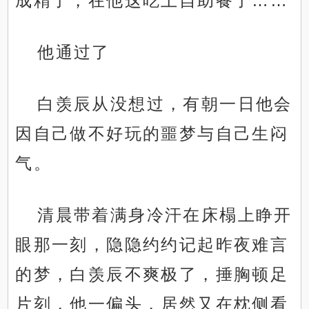
成精了，在他这吃上自助餐了……
他通过了
白羡辰从没想过，有朝一日他会
因自己做不好玩的噩梦与自己生闷
气。
清晨带着满身冷汗在床榻上睁开
眼那一刻，隐隐约约记起昨夜难言
的梦，白羡辰不爽极了，捶胸顿足
片刻，他一偏头，居然又在枕侧看