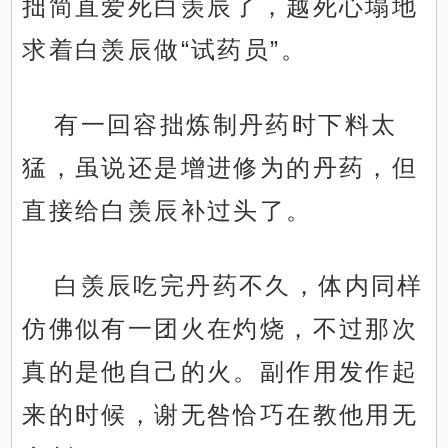
拙简直爱死白羡辰了，越死心塌地
求着白羡辰做“试药员”。
有一回容拙炼制丹药时下料太
猛，虽说还是增进修为的丹药，但
直接给白羡辰补过头了。
白羡辰吃完丹药不久，体内同样
仿佛似有一团火在灼烧，不过那次
真的是他自己的火。副作用发作起
来的时候，谢无咎恰巧在教他用无