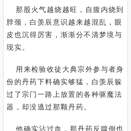
那股火气越烧越旺，自腹内烧到
脖颈，白羡辰意识越来越混乱，眼
皮也沉得厉害，渐渐分不清梦境与
现实。
用来检验收徒大典宗外参与者身
份的丹药下料确实够猛，白羡辰躲
过了宗门一路上放置的各种驱魔法
器，却没逃过那颗丹药。
他确实沾过血，那丹药反噬倒也