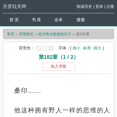
吾爱耽美网
阅读历史
|
登录
|
注册
首 页
书 库
全本
搜索
首页
言情肉文
给主角当崽崽的日子
第182章
背景色：
字体：
[
很小
标准
很大
]
第182章（1 / 2）
加入书签
桑印……
他这种拥有野人一样的思维的人