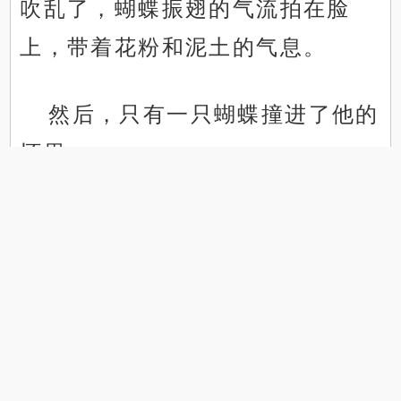
吹乱了，蝴蝶振翅的气流拍在脸
上，带着花粉和泥土的气息。
然后，只有一只蝴蝶撞进了他的
.
.
怀里。
桑印错愕地睁开眼。
不是铺天盖地的蝶群，不是吞噬
吴泽雨的那种汹涌潮水。只是一只
很小，很软，翅膀是淡淡的紫色，