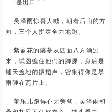
“是出口！”
吴泽雨惊喜大喊，朝着后山的方
向，三个人拼尽全力地跑。
紫盈花的藤蔓从四面八方涌过
来，试图缠住他们的脚踝，身后是
铺天盖地的振翅声，密集得像是暴
雨砸在瓦片上。
董乐儿跑得心无旁骛，吴泽雨和