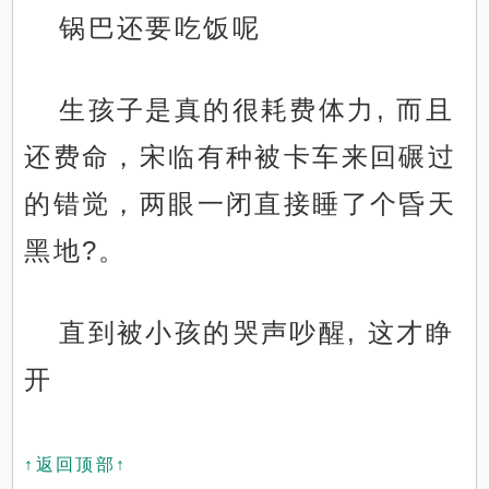
锅巴还要吃饭呢
生孩子是真的很耗费体力, 而且
还费命，宋临有种被卡车来回碾过
的错觉，两眼一闭直接睡了个昏天
黑地?。
直到被小孩的哭声吵醒, 这才睁
开
↑返回顶部↑