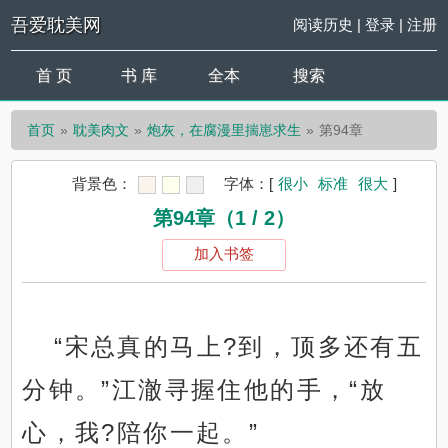
吾爱耽美网
阅读历史
|
登录
|
注册
首 页
书 库
全本
搜索
首页
耽美肉文
炮灰，在腐漫里揣崽求生
第94章
背景色：
字体：
[
很小
标准
很大
]
第94章（1 / 2）
加入书签
“宋总真的马上?到，顶多还有五
分钟。”江澈寻握住他的手，“放
心，我?陪你一起。”