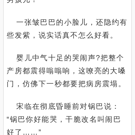
一张皱巴巴的小脸儿，还隐约有
些发紫，说实话真不怎么好看。
婴儿中气十足的哭闹声?把整个
产房都震得嗡嗡响，这嘹亮的大嗓
门，仿佛下一秒都要把病房震塌。
宋临在彻底昏睡前对锅巴说：
“锅巴你好能哭，干脆改名叫闹巴
好了……”