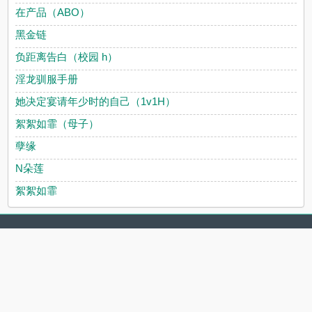
在产品（ABO）
黑金链
负距离告白（校园 h）
淫龙驯服手册
她决定宴请年少时的自己（1v1H）
絮絮如霏（母子）
孽缘
N朵莲
絮絮如霏