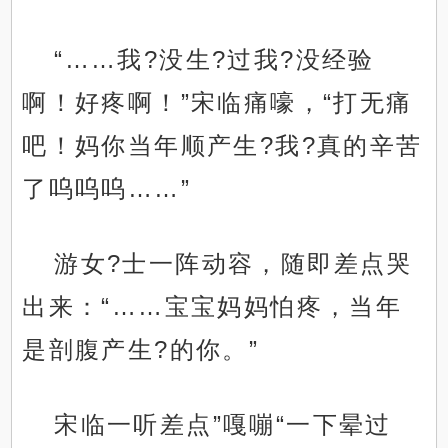
“……我?没生?过我?没经验
啊！好疼啊！”宋临痛嚎，“打无痛
吧！妈你当年顺产生?我?真的辛苦
了呜呜呜……”
游女?士一阵动容，随即差点哭
出来：“……宝宝妈妈怕疼，当年
是剖腹产生?的你。”
宋临一听差点”嘎嘣“一下晕过