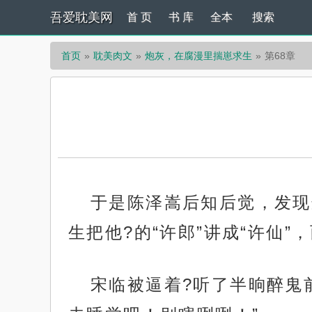
吾爱耽美网
首 页
书 库
全本
搜索
首页
耽美肉文
炮灰，在腐漫里揣崽求生
第68章
于是陈泽嵩后知后觉，发现
生把他?的“许郎”讲成“许仙”
宋临被逼着?听了半晌醉鬼