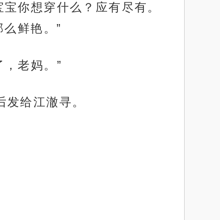
宝宝你想穿什么？应有尽有。
么鲜艳。”
，老妈。”
后发给江澈寻。