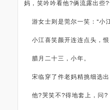
妈，笑吟吟看他?俩流露出些?
游女士则是莞尔一笑：“小
小江喜笑颜开连连点头，恨
腊月二十三，小年。
宋临穿了件老妈精挑细选出
他?哭笑不?得地套上，问?