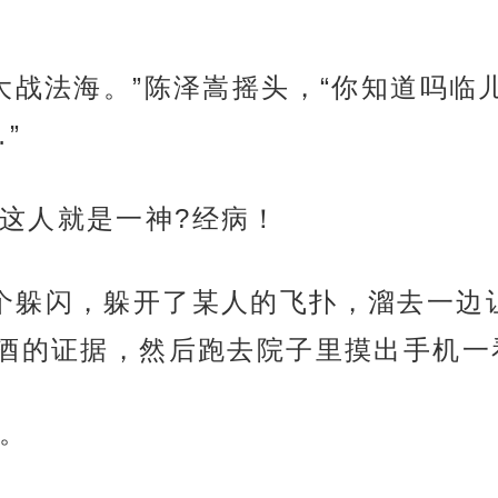
爱大战法海。”陈泽嵩摇头，“你知道吗临
”
这人就是一神?经病！
个躲闪，躲开了某人的飞扑，溜去一边
酒的证据，然后跑去院子里摸出手机一
。