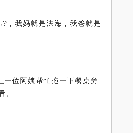
儿?，我妈就是法海，我爸就是
让一位阿姨帮忙拖一下餐桌旁
看。