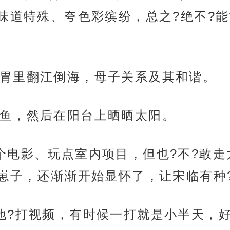
味道特殊、夸色彩缤纷，总之?绝不?能
胃里翻江倒海，母子关系及其和谐。
鱼，然后在阳台上晒晒太阳。
个电影、玩点室内项目，但也?不?敢走
子，还渐渐开始显怀了，让宋临有种?“
他?打视频，有时候一打就是小半天，