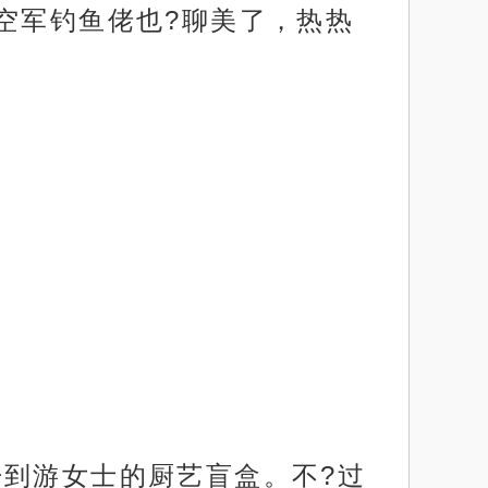
空军钓鱼佬也?聊美了，热热
开到游女士的厨艺盲盒。不?过