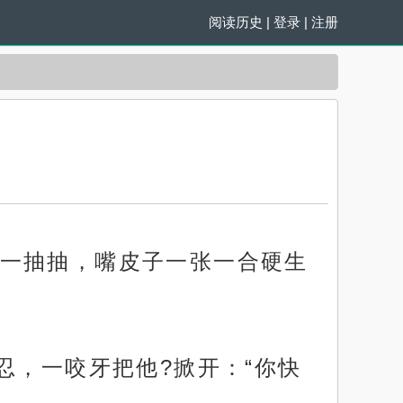
阅读历史
|
登录
|
注册
一抽抽，嘴皮子一张一合硬生
忍，一咬牙把他?掀开：“你快