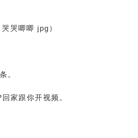
哭哭唧唧 jpg）
条。
?回家跟你开视频。