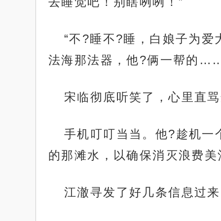
去睡觉吧！别瞎咧咧！”
“不?睡不?睡，白娘子为
法海那法器，他?俩一帮的……
宋临彻底听笑了，心里直骂
手机叮叮当当。他?趁机一
的那滩水，以确保消灭浪费美
江澈寻发了好几条信息过来