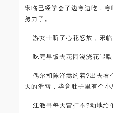
宋临已经学会了边夸边吃，夸
努力了。
游女士听了心花怒放，宋临
吃完早饭去花园浇浇花喂喂
偶尔和陈泽嵩约着?出去看
天的滑雪，毕竟肚子里有个小崽
江澈寻每天雷打不?动地给