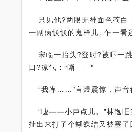
只见他?两眼无神面色苍白
一副病恹恹的鬼样儿, 乍一
宋临一抬头?登时?被吓一跳
口?凉气：“嘶——”
“我靠……”言煜震惊，声音
“嘘——小声点儿。”林逸哐
扯出来打了个蝴蝶结又被塞了