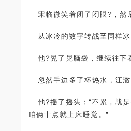
宋临微笑着闭了闭眼?，然
从冰冷的数字转战至同样冰
他?晃了晃脑袋，继续往下
忽然手边多了杯热水，江澈
他?摇了摇头：“不累，就
咱俩十点就上床睡觉。”