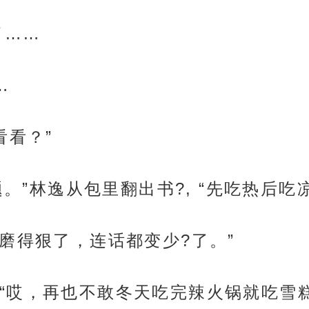
了……
…
看看？”
题。”林逸从包里翻出书?, “先吃热后吃凉
磨得狠了，连话都变少?了。”
“哎，再也不敢冬天吃完辣火锅就吃雪糕