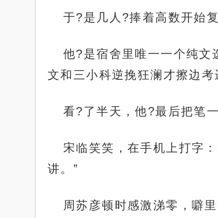
于?是几人?捧着高数开始
他?是宿舍里唯一一个纯文
文和三小科逆挽狂澜才擦边考
看?了半天，他?最后把笔一
宋临笑笑，在手机上打字：
讲。”
周苏彦顿时感激涕零，噼里