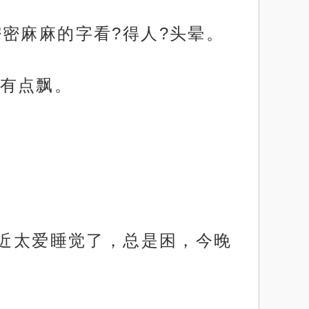
密麻麻的字看?得人?头晕。
有点飘。
最近太爱睡觉了，总是困，今晚