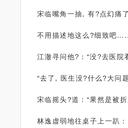
宋临嘴角一抽, 有?点幻痛
不用描述地这么?细致吧…
江澈寻问他?：“没?去医院
“去了, 医生没?什么?大问
宋临摇头?道：“果然是被折
林逸虚弱地往桌子上一趴：