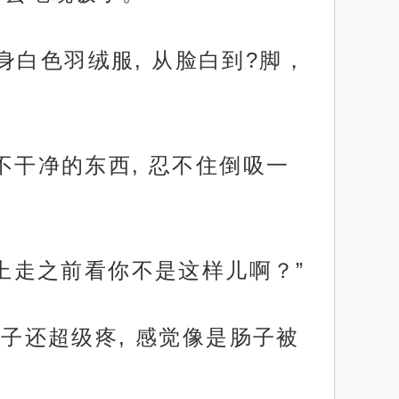
白色羽绒服, 从脸白到?脚，
不干净的东西, 忍不住倒吸一
早上走之前看你不是这样儿啊？”
肚子还超级疼, 感觉像是肠子被