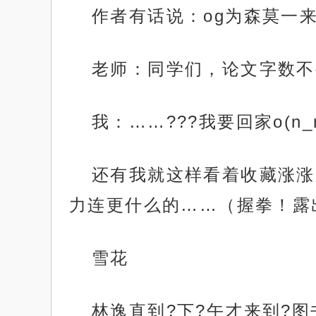
作者有话说：og为森莫一
老师：同学们，论文字数不
我：……???我要回家o(n_n
还有我就这样看着收藏涨涨
力连更什么的……（握拳！露
雪花
林逸直到?下?午才来到?图