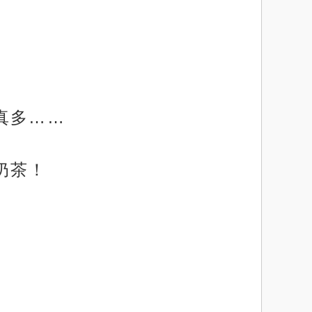
真多……
奶茶！