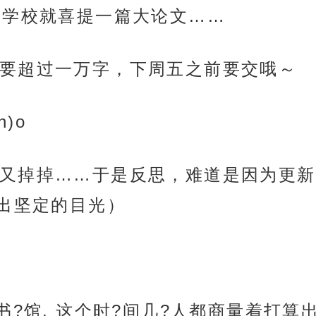
来学校就喜提一篇大论文……
要超过一万字，下周五之前要交哦～
)o
又掉掉……于是反思，难道是因为更新
出坚定的目光）
书?馆, 这个时?间几?人都商量着打算