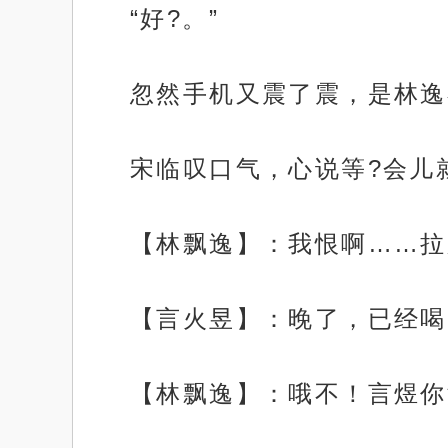
“好?。”
忽然手机又震了震，是林逸
宋临叹口气，心说等?会儿
【林飘逸】：我恨啊……拉
【言火昱】：晚了，已经喝
【林飘逸】：哦不！言煜你