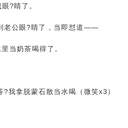
我眼?睛了。
到老公眼?睛了，当即怼道——
水里当奶茶喝得了。
等?我拿脱蒙石散当水喝（微笑x3）