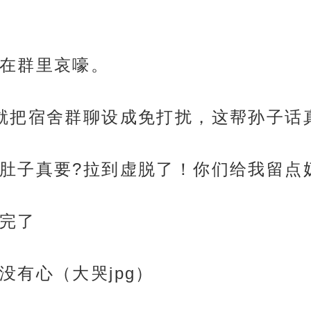
在群里哀嚎。
就把宿舍群聊设成免打扰，这帮孙子话
肚子真要?拉到虚脱了！你们给我留点
完了
没有心（大哭jpg）