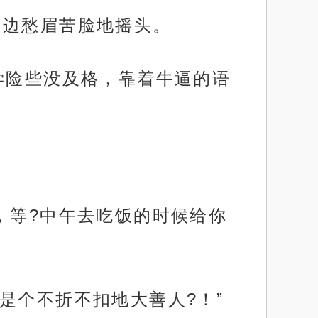
习边愁眉苦脸地摇头。
学险些没及格，靠着牛逼的语
，等?中午去吃饭的时候给你
是个不折不扣地大善人?！”