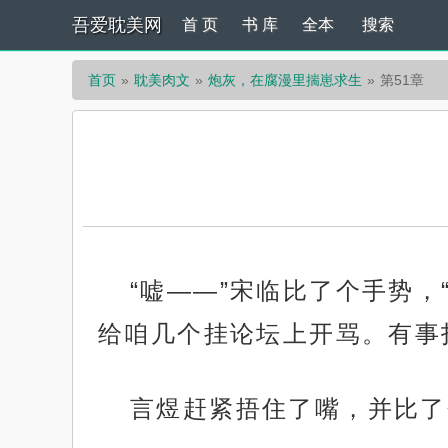
吾爱耽美网
首 页
书 库
全本
搜索
首页
耽美肉文
炮灰，在腐漫里揣崽求生
第51章
“嘘——”宋临比了个手势
给咱几个挂论坛上开骂。有事
言煜赶紧捂住了嘴，并比了