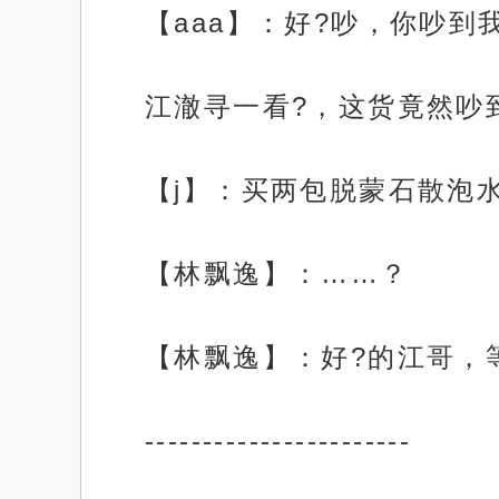
【aaa】：好?吵，你吵到
江澈寻一看?，这货竟然吵
【j】：买两包脱蒙石散泡
【林飘逸】：……？
【林飘逸】：好?的江哥，
-----------------------