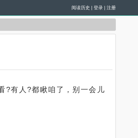
阅读历史
|
登录
|
注册
看?有人?都瞅咱了，别一会儿