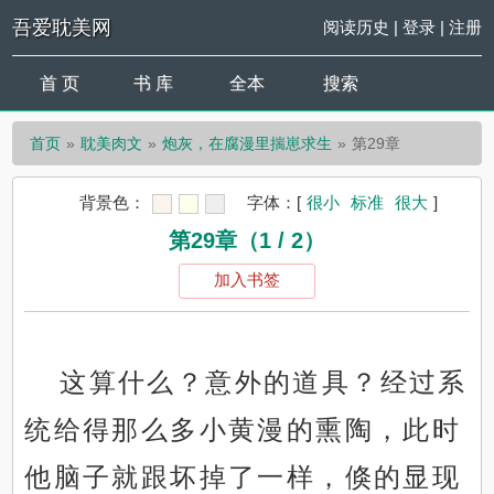
吾爱耽美网
阅读历史
|
登录
|
注册
首 页
书 库
全本
搜索
首页
耽美肉文
炮灰，在腐漫里揣崽求生
第29章
背景色：
字体：
[
很小
标准
很大
]
第29章（1 / 2）
加入书签
这算什么？意外的道具？经过系
统给得那么多小黄漫的熏陶，此时
他脑子就跟坏掉了一样，倏的显现