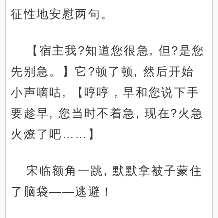
征性地安慰两句。
【宿主我?知道您很急, 但?是您
先别急。】它?顿了顿, 然后开始
小声嘀咕, 【哼哼，早和您说下手
要趁早, 您当时不着急, 现在?火急
火燎了吧……】
宋临额角一跳, 默默拿被子蒙住
了脑袋——逃避！