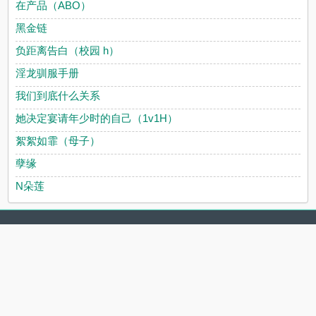
在产品（ABO）
黑金链
负距离告白（校园 h）
淫龙驯服手册
我们到底什么关系
她决定宴请年少时的自己（1v1H）
絮絮如霏（母子）
孽缘
N朵莲