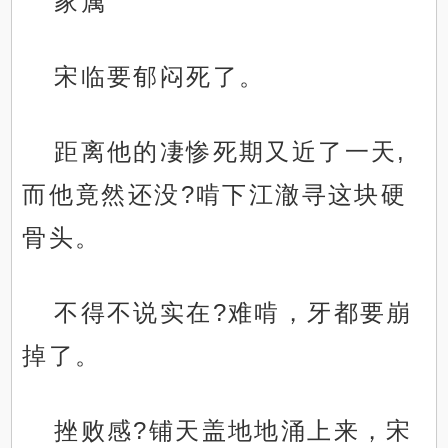
家属
宋临要郁闷死了。
距离他的凄惨死期又近了一天,
而他竟然还没?啃下江澈寻这块硬
骨头。
不得不说实在?难啃，牙都要崩
掉了。
挫败感?铺天盖地地涌上来，宋