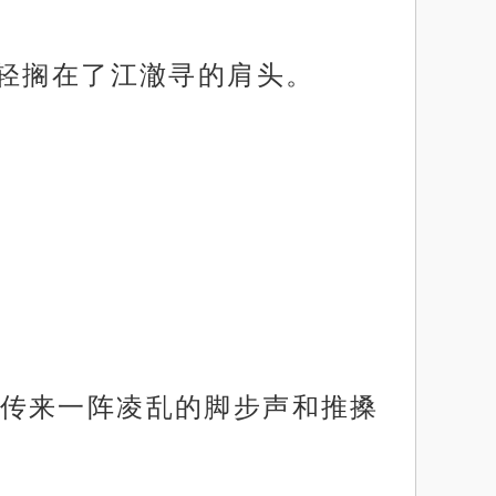
巴轻搁在了江澈寻的肩头。
传来一阵凌乱的脚步声和推搡