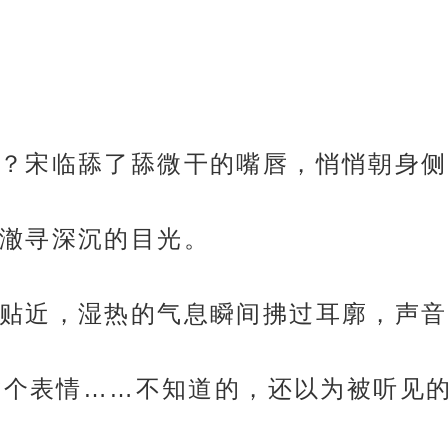
？宋临舔了舔微干的嘴唇，悄悄朝身侧
澈寻深沉的目光。
贴近，湿热的气息瞬间拂过耳廓，声音
你这个表情……不知道的，还以为被听见的