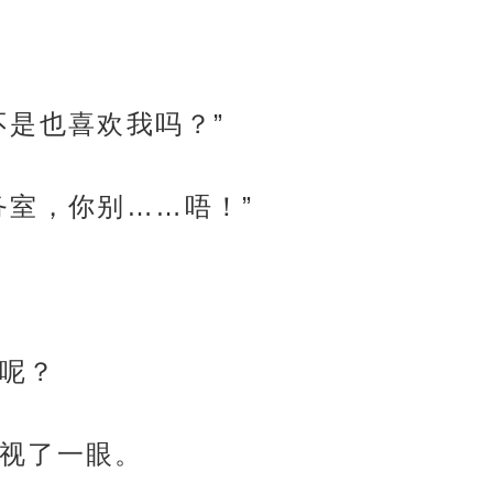
不是也喜欢我吗？”
务室，你别……唔！”
呢？
视了一眼。