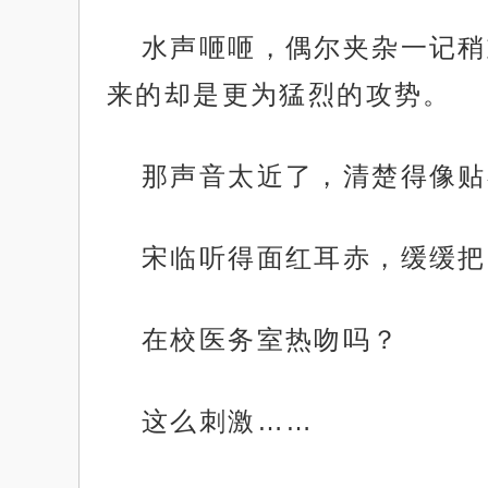
水声咂咂，偶尔夹杂一记稍
来的却是更为猛烈的攻势。
那声音太近了，清楚得像贴
宋临听得面红耳赤，缓缓把
在校医务室热吻吗？
这么刺激……