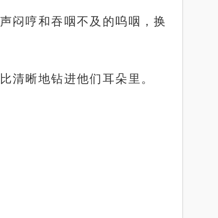
声闷哼和吞咽不及的呜咽，换
比清晰地钻进他们耳朵里。