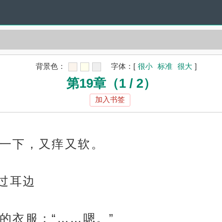
背景色：
字体：
[
很小
标准
很大
]
第19章（1 / 2）
加入书签
一下，又痒又软。
过耳边
的衣服：“……嗯。”