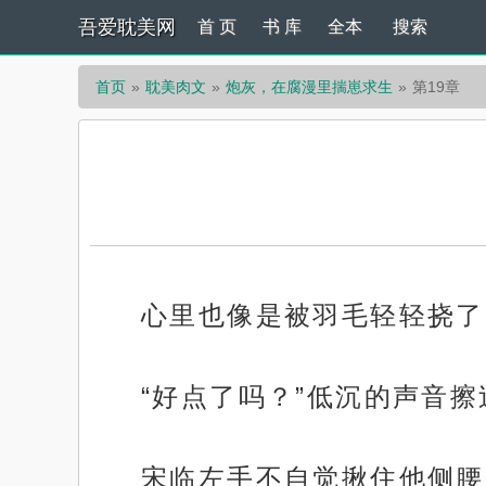
吾爱耽美网
首 页
书 库
全本
搜索
首页
耽美肉文
炮灰，在腐漫里揣崽求生
第19章
心里也像是被羽毛轻轻挠了
“好点了吗？”低沉的声音擦
宋临左手不自觉揪住他侧腰