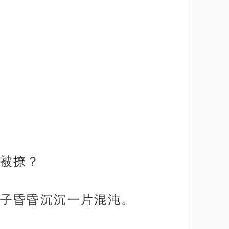
被撩？
子昏昏沉沉一片混沌。