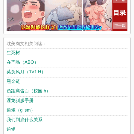
耽美肉文相关阅读：
生死树
在产品（ABO）
莫负风月（1V1 H）
黑金链
负距离告白（校园 h）
淫龙驯服手册
逾矩（gl sm）
我们到底什么关系
逾矩