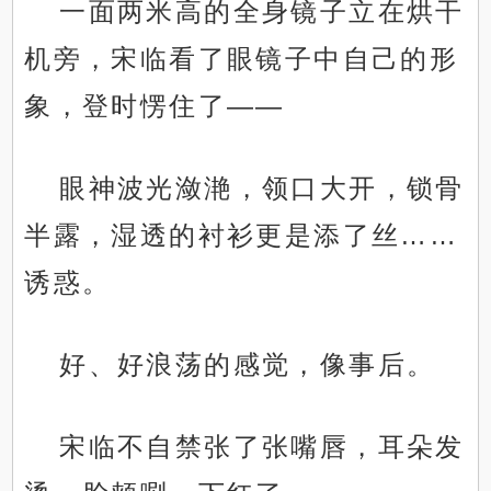
一面两米高的全身镜子立在烘干
机旁，宋临看了眼镜子中自己的形
象，登时愣住了——
眼神波光潋滟，领口大开，锁骨
半露，湿透的衬衫更是添了丝……
诱惑。
好、好浪荡的感觉，像事后。
宋临不自禁张了张嘴唇，耳朵发