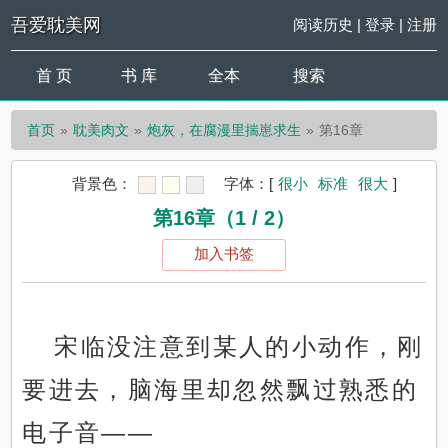
吾爱耽美网
阅读历史
|
登录
|
注册
首 页
书 库
全本
搜索
首页
耽美肉文
炮灰，在腐漫里揣崽求生
第16章
背景色：
字体：
[
很小
标准
很大
]
第16章（1 / 2）
加入书签
宋临没注意到某人的小动作，刚
要进去，脑海里却忽然飘过熟悉的
电子音——