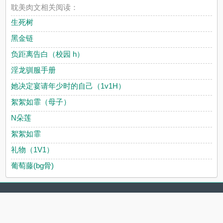
耽美肉文相关阅读：
生死树
黑金链
负距离告白（校园 h）
淫龙驯服手册
她决定宴请年少时的自己（1v1H）
絮絮如霏（母子）
N朵莲
絮絮如霏
礼物（1V1）
葡萄藤(bg骨)