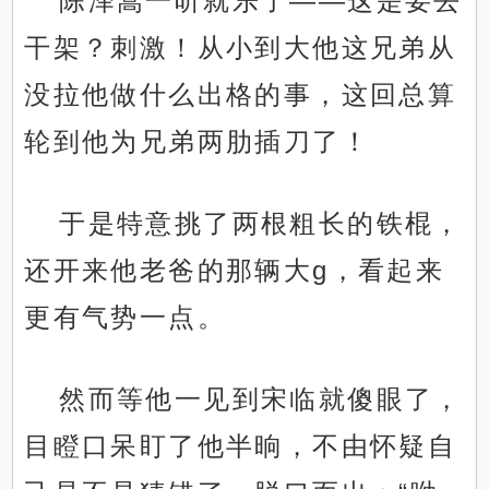
陈泽嵩一听就乐了——这是要去
干架？刺激！从小到大他这兄弟从
没拉他做什么出格的事，这回总算
轮到他为兄弟两肋插刀了！
于是特意挑了两根粗长的铁棍，
还开来他老爸的那辆大g，看起来
更有气势一点。
然而等他一见到宋临就傻眼了，
目瞪口呆盯了他半晌，不由怀疑自