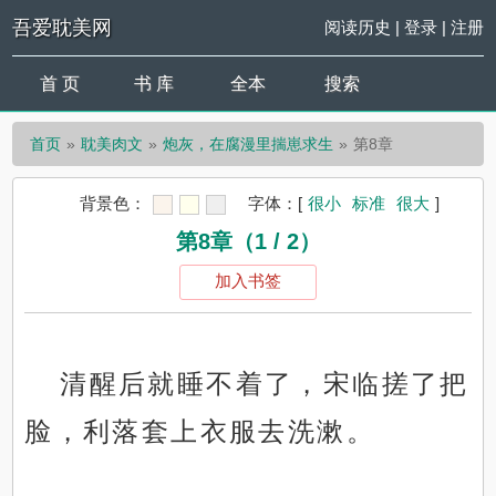
吾爱耽美网
阅读历史
|
登录
|
注册
首 页
书 库
全本
搜索
首页
耽美肉文
炮灰，在腐漫里揣崽求生
第8章
背景色：
字体：
[
很小
标准
很大
]
第8章（1 / 2）
加入书签
清醒后就睡不着了，宋临搓了把
脸，利落套上衣服去洗漱。