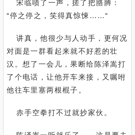
宋临啧了一声，搓了把胳膊：
“停之停之，笑得真惊悚……“
讲真，他很少与人动手，更何况
对面是一群看起来就不好惹的壮
汉。想了一会儿，果断给陈泽嵩打
了个电话，让他开车来接，又嘱咐
他往车里塞两根棍子。
赤手空拳打不过就抄家伙。