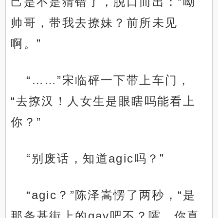
己是不是猜错了，脱口而出：“呦
帅哥，带我去撩妹？前所未见
啊。”
“……”宋临砰一下带上车门，
“去撩汉！人女生是眼瞎吗能看上
你？”
“别废话，知道agic吗？”
“agic？”陈泽嵩愣了两秒，“是
那条基街上的gay吧不？嚯，你真