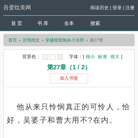
吾爱耽美网
阅读历史
|
登录
|
注册
首 页
书 库
全本
搜索
首页
言情肉文
穿越独宠炮灰小夫郎
第27章
背景色：
字体：
[
很小
标准
很大
]
第27章（1 / 2）
加入书签
他从来只怜悯真正的可怜人，恰
好，吴婆子和曹大用不?在内。