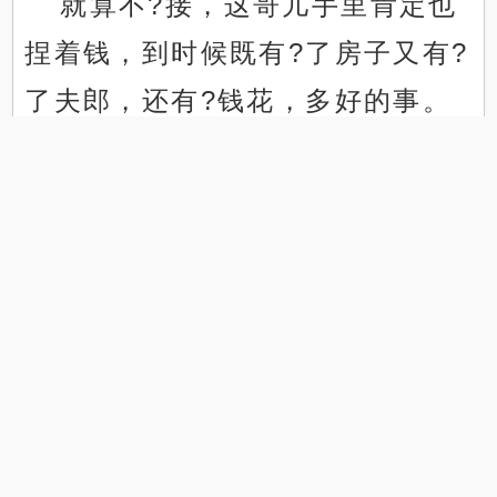
就算不?接，这哥儿手里肯定也
捏着钱，到时候既有?了房子又有?
了夫郎，还有?钱花，多好的事。
.
.
听着不?聪明，吴婆子是一口笃
定了能成，还有?老神仙的批命，
然后才有?了后来的事。
曹大用本来不?应该这么快死
的，可曹胜柱还有?两个儿子呢，
都不?小了，一个二十五，一个二