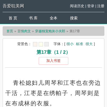
吾爱耽美网
阅读历史
|
登录
|
注册
首 页
书 库
全本
搜索
首页
言情肉文
穿越独宠炮灰小夫郎
第17章
背景色：
字体：
[
很小
标准
很大
]
第17章（1 / 2）
加入书签
青松媳妇儿周琴和江枣也在旁边
干活，江枣是在绣帕子，周琴则是
在布成林的衣服。