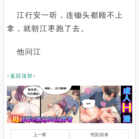
江行安一听，连锄头都顾不上
拿，就朝江枣跑了去。
他问江
↑返回顶部↑
上一章
书页/目录