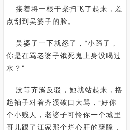
接着将一根干柴扫飞了起来，差
点刮到吴婆子的脸。
吴婆子一下就怒了，“小蹄子，
你是在骂老婆子饿死鬼上身没喝过
水？”
没等齐溪反驳，她就站起来，撸
起袖子对着齐溪破口大骂，“好你
个小贱人，老婆子可怜你一个城里
哥儿跟了江家那个烂心肝的孽障，