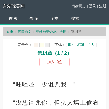
吾爱耽美网
阅读历史
|
登录
|
注册
首 页
书 库
全本
搜索
首页
言情肉文
穿越独宠炮灰小夫郎
第14章
背景色：
字体：
[
很小
标准
很大
]
第14章（1 / 2）
加入书签
“呸呸呸，少诅咒我。”
“没想诅咒你，但扒人墙上偷看