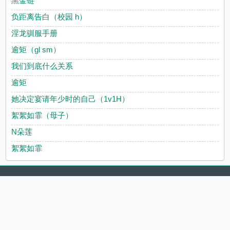
黑金链
负距离告白（校园 h）
淫龙驯服手册
逾矩（gl sm）
我们到底什么关系
逾矩
她决定宴请年少时的自己（1v1H）
絮絮如霏（母子）
N朵莲
絮絮如霏