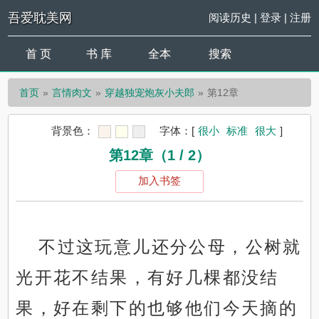
吾爱耽美网
阅读历史
|
登录
|
注册
首 页
书 库
全本
搜索
首页
言情肉文
穿越独宠炮灰小夫郎
第12章
背景色：
字体：
[
很小
标准
很大
]
第12章（1 / 2）
加入书签
不过这玩意儿还分公母，公树就
光开花不结果，有好几棵都没结
果，好在剩下的也够他们今天摘的