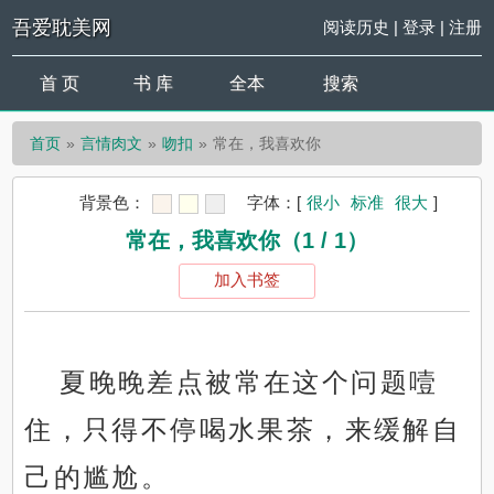
吾爱耽美网
阅读历史
|
登录
|
注册
首 页
书 库
全本
搜索
首页
言情肉文
吻扣
常在，我喜欢你
背景色：
字体：
[
很小
标准
很大
]
常在，我喜欢你（1 / 1）
加入书签
夏晚晚差点被常在这个问题噎
住，只得不停喝水果茶，来缓解自
己的尴尬。