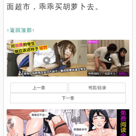
面超市，乖乖买胡萝卜去。
↑返回顶部↑
上一章
书页/目录
下一章