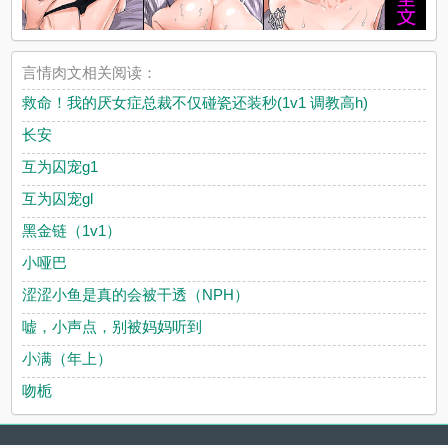
言情肉文相关阅读：
救命！我的厌女症总裁不仅碰瓷还装秒(1v1 调教高h)
长安
互为囚宠g1
互为囚宠gl
黑金链（1v1）
小哑巴
涩涩小鱼是真的会被干透（NPH）
嘘，小声点，别被妈妈听到
小满（年上）
吻栀